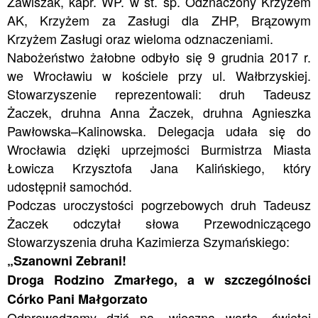
Zawiszak, kapr. WP. w st. sp. Odznaczony Krzyżem
AK, Krzyżem za Zasługi dla ZHP, Brązowym
Krzyżem Zasługi oraz wieloma odznaczeniami.
Nabożeństwo żałobne odbyło się 9 grudnia 2017 r.
we Wrocławiu w kościele przy ul. Wałbrzyskiej.
Stowarzyszenie reprezentowali: druh Tadeusz
Żaczek, druhna Anna Żaczek, druhna Agnieszka
Pawłowska–Kalinowska. Delegacja udała się do
Wrocławia dzięki uprzejmości Burmistrza Miasta
Łowicza Krzysztofa Jana Kalińskiego, który
udostępnił samochód.
Podczas uroczystości pogrzebowych druh Tadeusz
Żaczek odczytał słowa Przewodniczącego
Stowarzyszenia druha Kazimierza Szymańskiego:
„Szanowni Zebrani!
Droga Rodzino Zmarłego, a w szczególności
Córko Pani Małgorzato
Odprowadzamy dziś na „wieczną wartę „świętej