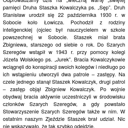
pamięci Druha Staszka Kowalczyka ps. „Sęp”. Druh
Stanisław urodził się 22 października 1930 r. w
Sobocie koło Łowicza. Pochodził z rodziny
inteligenckiej (ojciec był nauczycielem w szkole
powszechnej w Sobocie. Staszek miał brata
Zbigniewa, starszego od siebie o rok. Do Szarych
Szeregów wstąpił w 1943 r. przy pomocy kolegi
Józefa Wolskiego ps. „Jurek”. Bracia Kowalczykowie
wciągnęli do konspiracji swoich kolegów i niedługo po
ich wstąpieniu utworzyli dwa patrole – zastępy. Na
czele jednego stanął Staszek Kowalczyk, drugi patrol
– zastęp objął Zbigniew Kowalczyk. Po wojnie
obydwaj bracia aktywnie uczestniczyli w środowisku
członków Szarych Szeregów, a gdy powstało
Stowarzyszenie Szarych Szeregów także w nim. W
ostatnim naszym Zjeździe Staszek brał udział. Nic
nie wskazywało, że tak szybko odejdzie.