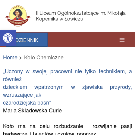
Skip
Mai
to
II Liceum Ogólnokształcące im. Mikołaja
content
Kopernika w Łowiczu
Men
Open toolbar
DZIENNIK
Home
Koło Chemiczne
„Uczony w swojej pracowni nie tylko technikiem, a
również
dzieckiem wpatrzonym w zjawiska przyrody,
wzruszające jak
czarodziejska baśń”
Maria Składowska Curie
Koło ma na celu rozbudzanie i rozwijanie pasji
badawczej i talentów uczniów, poprzez