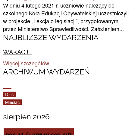
W dniu 4 lutego 2021 r. uczniowie należący do
szkolnego Koła Edukacji Obywatelskiej uczestniczyli
w projekcie „Lekcja o legislacji”, przygotowanym
przez Ministerstwo Sprawiedliwości. Założeniem...
NAJBLIŻSZE WYDARZENIA
WAKACJE
Więcej szczegółów
ARCHIWUM WYDARZEŃ​
Dziś
Miesiąc
sierpień 2026
pon
wt
śr
czw
pt
sob
ndz