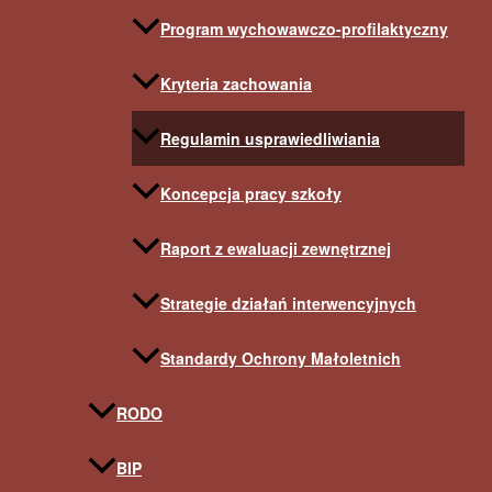
Program wychowawczo-profilaktyczny
Kryteria zachowania
Regulamin usprawiedliwiania
Koncepcja pracy szkoły
Raport z ewaluacji zewnętrznej
Strategie działań interwencyjnych
Standardy Ochrony Małoletnich
RODO
BIP