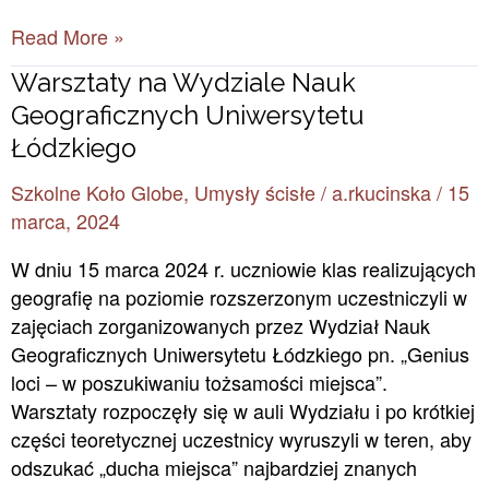
Read More »
Warsztaty
Warsztaty na Wydziale Nauk
na
Geograficznych Uniwersytetu
Wydziale
Łódzkiego
Nauk
Szkolne Koło Globe
,
Umysły ścisłe
/
a.rkucinska
/
15
Geograficznych
marca, 2024
Uniwersytetu
Łódzkiego
W dniu 15 marca 2024 r. uczniowie klas realizujących
geografię na poziomie rozszerzonym uczestniczyli w
zajęciach zorganizowanych przez Wydział Nauk
Geograficznych Uniwersytetu Łódzkiego pn. „Genius
loci – w poszukiwaniu tożsamości miejsca”.
Warsztaty rozpoczęły się w auli Wydziału i po krótkiej
części teoretycznej uczestnicy wyruszyli w teren, aby
odszukać „ducha miejsca” najbardziej znanych