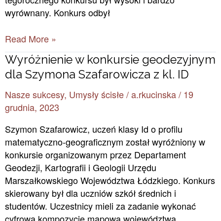
wyrównany. Konkurs odbył
Read More »
Wyróżnienie
Wyróżnienie w konkursie geodezyjnym
w
dla Szymona Szafarowicza z kl. ID
konkursie
Nasze sukcesy
,
Umysły ścisłe
/
a.rkucinska
/
19
geodezyjnym
grudnia, 2023
dla
Szymona
Szymon Szafarowicz, uczeń klasy Id o profilu
Szafarowicza
matematyczno-geograficznym został wyróżniony w
z
konkursie organizowanym przez Departament
kl.
Geodezji, Kartografii i Geologii Urzędu
ID
Marszałkowskiego Województwa Łódzkiego. Konkurs
skierowany był dla uczniów szkół średnich i
studentów. Uczestnicy mieli za zadanie wykonać
cyfrową kompozycję mapową województwa