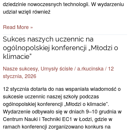
dziedzinie nowoczesnych technologii. W wydarzeniu
udział wzięli również
Read More »
Sukces
Sukces naszych uczennic na
naszych
ogólnopolskiej konferencji „Młodzi o
uczennic
klimacie”
na
Nasze sukcesy
,
Umysły ścisłe
/
a.rkucinska
/
12
ogólnopolskiej
stycznia, 2026
konferencji
„Młodzi
12 stycznia dotarła do nas wspaniała wiadomość o
o
sukcesie uczennic naszej szkoły podczas
klimacie”
ogólnopolskiej konferencji „Młodzi o klimacie”.
Wydarzenie odbywało się w dniach 9–10 grudnia w
Centrum Nauki i Techniki EC1 w Łodzi, gdzie w
ramach konferencji zorganizowano konkurs na