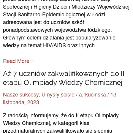
Społecznej i Higieny Dzieci i Młodzieży Wojewódzkiej
Stacji Sanitarno-Epidemiologicznej w Łodzi,
adresowana jest do uczniów szkół
ponadpodstawowych województwa łódzkiego.
Głównym celem działania jest popularyzowanie
wiedzy na temat HIV/AIDS oraz innych
Read More »
Aż
Aż 7 uczniów zakwalifikowanych do II
7
etapu Olimpiady Wiedzy Chemicznej
uczniów
Nasze sukcesy
,
Umysły ścisłe
/
a.rkucinska
/
13
zakwalifikowanych
listopada, 2023
do
II
Z radością informujemy, że do II etapu Olimpiady
etapu
Wiedzy Chemicznej, w kategorii klas
Olimpiady
przedmaturalnych zakwalifikowało się siedmiu