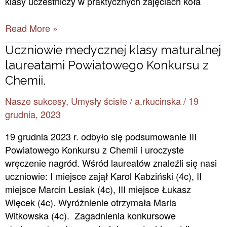
klasy uczestniczy w praktycznych zajęciach koła
Read More »
Uczniowie
Uczniowie medycznej klasy maturalnej
medycznej
laureatami Powiatowego Konkursu z
klasy
Chemii.
maturalnej
Nasze sukcesy
,
Umysły ścisłe
/
a.rkucinska
/
19
laureatami
grudnia, 2023
Powiatowego
Konkursu
19 grudnia 2023 r. odbyło się podsumowanie III
z
Powiatowego Konkursu z Chemii i uroczyste
Chemii.
wręczenie nagród. Wśród laureatów znaleźli się nasi
uczniowie: I miejsce zajął Karol Kabziński (4c), II
miejsce Marcin Lesiak (4c), III miejsce Łukasz
Więcek (4c). Wyróżnienie otrzymała Maria
Witkowska (4c). Zagadnienia konkursowe