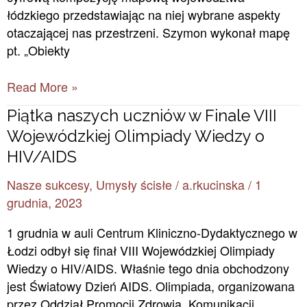
łódzkiego przedstawiając na niej wybrane aspekty
otaczającej nas przestrzeni. Szymon wykonał mapę
pt. „Obiekty
Read More »
Piątka
Piątka naszych uczniów w Finale VIII
naszych
Wojewódzkiej Olimpiady Wiedzy o
uczniów
HIV/AIDS
w
Nasze sukcesy
,
Umysły ścisłe
/
a.rkucinska
/
1
Finale
grudnia, 2023
VIII
Wojewódzkiej
1 grudnia w auli Centrum Kliniczno-Dydaktycznego w
Olimpiady
Łodzi odbył się finał VIII Wojewódzkiej Olimpiady
Wiedzy
Wiedzy o HIV/AIDS. Właśnie tego dnia obchodzony
o
jest Światowy Dzień AIDS. Olimpiada, organizowana
HIV/AIDS
przez Oddział Promocji Zdrowia, Komunikacji