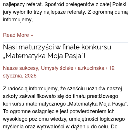
najlepszy referat. Spośród prelegentów z całej Polski
jury wyłoniło trzy najlepsze referaty. Z ogromną dumą
informujemy,
Read More »
Nasi
Nasi maturzyści w finale konkursu
maturzyści
„Matematyka Moja Pasja”!
w
Nasze sukcesy
,
Umysły ścisłe
/
a.rkucinska
/
12
finale
stycznia, 2026
konkursu
„Matematyka
Z radością informujemy, że sześciu uczniów naszej
Moja
szkoły zakwalifikowało się do finału prestiżowego
Pasja”!
konkursu matematycznego „Matematyka Moja Pasja”.
To ogromne osiągnięcie jest potwierdzeniem ich
wysokiego poziomu wiedzy, umiejętności logicznego
myślenia oraz wytrwałości w dążeniu do celu. Do