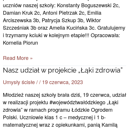
Wiedzy
uczniów naszej szkoły: Konstanty Boguszewski 2c,
Chemicznej
Damian Kruk 2c, Antoni Pietrzak 2c, Emilia
Arciszewska 3b, Patrycja Szkup 3b, Wiktor
Szcześniak 3b oraz Amelia Kucińska 3c. Gratulujemy
i trzymamy kciuki w kolejnym etapie!!! Opracowała:
Kornelia Piorun
Read More »
Nasz
Nasz udział w projekcie „Łąki zdrowia”
udział
Umysły ścisłe
/
/
19 czerwca, 2023
w
projekcie
Młodzież naszej szkoły brała dziś, 19 czerwca, udział
„Łąki
w realizacji projektu #województwałódzkiego „Łąki
zdrowia”
zdrowia” w ramach programu Łódzkie Ogrodem
Polski. Uczniowie klas 1 c – medycznej i 1 b-
matematycznej wraz z opiekunkami, panią Kamilą