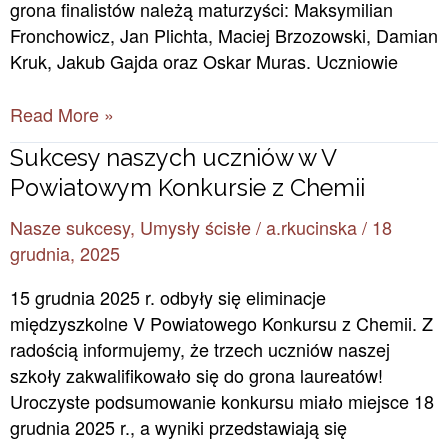
grona finalistów należą maturzyści: Maksymilian
Fronchowicz, Jan Plichta, Maciej Brzozowski, Damian
Kruk, Jakub Gajda oraz Oskar Muras. Uczniowie
Read More »
Sukcesy
Sukcesy naszych uczniów w V
naszych
Powiatowym Konkursie z Chemii
uczniów
Nasze sukcesy
,
Umysły ścisłe
/
a.rkucinska
/
18
w
grudnia, 2025
V
Powiatowym
15 grudnia 2025 r. odbyły się eliminacje
Konkursie
międzyszkolne V Powiatowego Konkursu z Chemii. Z
z
radością informujemy, że trzech uczniów naszej
Chemii
szkoły zakwalifikowało się do grona laureatów!
Uroczyste podsumowanie konkursu miało miejsce 18
grudnia 2025 r., a wyniki przedstawiają się