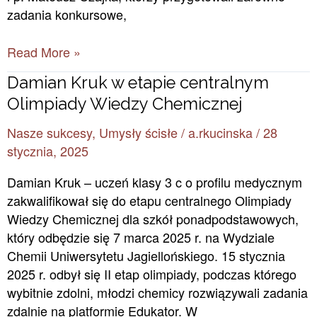
zadania konkursowe,
Read More »
Damian
Damian Kruk w etapie centralnym
Kruk
Olimpiady Wiedzy Chemicznej
w
Nasze sukcesy
,
Umysły ścisłe
/
a.rkucinska
/
28
etapie
stycznia, 2025
centralnym
Olimpiady
Damian Kruk – uczeń klasy 3 c o profilu medycznym
Wiedzy
zakwalifikował się do etapu centralnego Olimpiady
Chemicznej
Wiedzy Chemicznej dla szkół ponadpodstawowych,
który odbędzie się 7 marca 2025 r. na Wydziale
Chemii Uniwersytetu Jagiellońskiego. 15 stycznia
2025 r. odbył się II etap olimpiady, podczas którego
wybitnie zdolni, młodzi chemicy rozwiązywali zadania
zdalnie na platformie Edukator. W