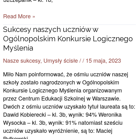
Read More »
Sukcesy
Sukcesy naszych uczniów w
naszych
Ogólnopolskim Konkursie Logicznego
uczniów
Myślenia
w
Nasze sukcesy
,
Umysły ścisłe
/
/
15 maja, 2023
Ogólnopolskim
Konkursie
Miło Nam poinformować, że ośmiu uczniów naszej
Logicznego
szkoły zostało nagrodzonych w Ogólnopolskim
Myślenia
Konkursie Logicznego Myślenia organizowanym
przez Centrum Edukacji Szkolnej w Warszawie.
Dwóch z ośmiu uczniów uzyskało tytuł laureata są to:
Dawid Kobierecki – kl. 3b, wynik: 94% Weronika
Wysocka – kl. 3b, wynik: 91% natomiast sześciu
uczniów uzyskało wyróżnienie, są to: Maciej
Pytkowski –