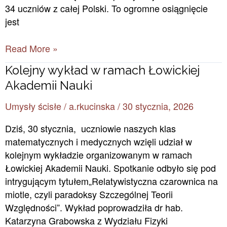
34 uczniów z całej Polski. To ogromne osiągnięcie
jest
Read More »
Kolejny
Kolejny wykład w ramach Łowickiej
wykład
Akademii Nauki
w
Umysły ścisłe
/
a.rkucinska
/
30 stycznia, 2026
ramach
Łowickiej
Dziś, 30 stycznia, uczniowie naszych klas
Akademii
matematycznych i medycznych wzięli udział w
Nauki
kolejnym wykładzie organizowanym w ramach
Łowickiej Akademii Nauki. Spotkanie odbyło się pod
intrygującym tytułem„Relatywistyczna czarownica na
miotle, czyli paradoksy Szczególnej Teorii
Względności”. Wykład poprowadziła dr hab.
Katarzyna Grabowska z Wydziału Fizyki