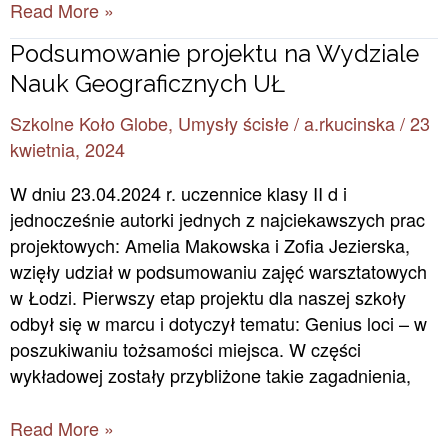
Read More »
Podsumowanie
Podsumowanie projektu na Wydziale
projektu
Nauk Geograficznych UŁ
na
Szkolne Koło Globe
,
Umysły ścisłe
/
a.rkucinska
/
23
Wydziale
kwietnia, 2024
Nauk
Geograficznych
W dniu 23.04.2024 r. uczennice klasy II d i
UŁ
jednocześnie autorki jednych z najciekawszych prac
projektowych: Amelia Makowska i Zofia Jezierska,
wzięły udział w podsumowaniu zajęć warsztatowych
w Łodzi. Pierwszy etap projektu dla naszej szkoły
odbył się w marcu i dotyczył tematu: Genius loci – w
poszukiwaniu tożsamości miejsca. W części
wykładowej zostały przybliżone takie zagadnienia,
Read More »