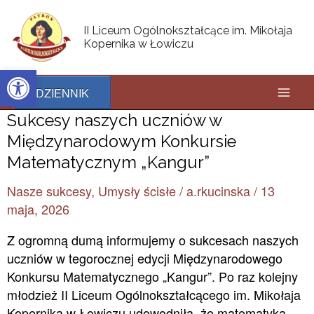
Skip
Post
Mai
to
pagination
II Liceum Ogólnokształcące im. Mikołaja
content
Kopernika w Łowiczu
Men
Open toolbar
DZIENNIK
Sukcesy
Sukcesy naszych uczniów w
naszych
Międzynarodowym Konkursie
uczniów
Matematycznym „Kangur”
w
Nasze sukcesy
,
Umysły ścisłe
/
a.rkucinska
/
13
Międzynarodowym
maja, 2026
Konkursie
Matematycznym
Z ogromną dumą informujemy o sukcesach naszych
„Kangur”
uczniów w tegorocznej edycji Międzynarodowego
Konkursu Matematycznego „Kangur”. Po raz kolejny
młodzież II Liceum Ogólnokształcącego im. Mikołaja
Kopernika w Łowiczu udowodniła, że matematyka