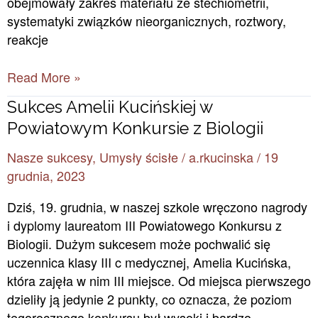
obejmowały zakres materiału ze stechiometrii,
systematyki związków nieorganicznych, roztwory,
reakcje
Read More »
Sukces
Sukces Amelii Kucińskiej w
Amelii
Powiatowym Konkursie z Biologii
Kucińskiej
Nasze sukcesy
,
Umysły ścisłe
/
a.rkucinska
/
19
w
grudnia, 2023
Powiatowym
Konkursie
Dziś, 19. grudnia, w naszej szkole wręczono nagrody
z
i dyplomy laureatom III Powiatowego Konkursu z
Biologii
Biologii. Dużym sukcesem może pochwalić się
uczennica klasy III c medycznej, Amelia Kucińska,
która zajęła w nim III miejsce. Od miejsca pierwszego
dzieliły ją jedynie 2 punkty, co oznacza, że poziom
tegorocznego konkursu był wysoki i bardzo