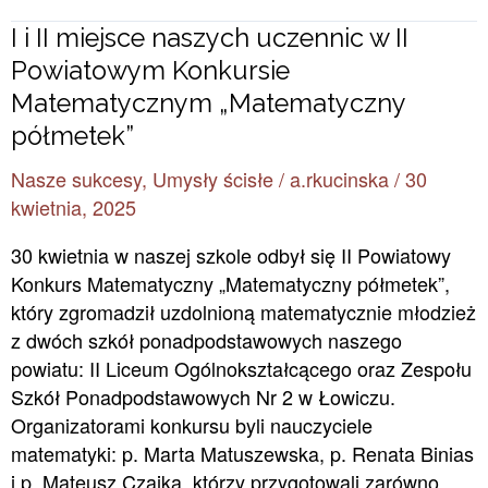
I
I i II miejsce naszych uczennic w II
i
Powiatowym Konkursie
II
Matematycznym „Matematyczny
miejsce
półmetek”
naszych
uczennic
Nasze sukcesy
,
Umysły ścisłe
/
a.rkucinska
/
30
w
kwietnia, 2025
II
30 kwietnia w naszej szkole odbył się II Powiatowy
Powiatowym
Konkurs Matematyczny „Matematyczny półmetek”,
Konkursie
który zgromadził uzdolnioną matematycznie młodzież
Matematycznym
z dwóch szkół ponadpodstawowych naszego
„Matematyczny
powiatu: II Liceum Ogólnokształcącego oraz Zespołu
półmetek”
Szkół Ponadpodstawowych Nr 2 w Łowiczu.
Organizatorami konkursu byli nauczyciele
matematyki: p. Marta Matuszewska, p. Renata Binias
i p. Mateusz Czajka, którzy przygotowali zarówno