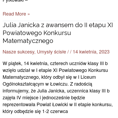
Read More »
Julia
Julia Janicka z awansem do II etapu XI
Janicka
Powiatowego Konkursu
z
Matematycznego
awansem
Nasze sukcesy
,
Umysły ścisłe
/
/
14 kwietnia, 2023
do
II
W piątek, 14 kwietnia, czterech uczniów klasy III b
etapu
wzięło udział w I etapie XI Powiatowego Konkursu
XI
Matematycznego, który odbył się w I Liceum
Powiatowego
Ogólnokształcącym w Łowiczu. Z radością
Konkursu
informujemy, że Julia Janicka, uczennica klasy III b
Matematycznego
zajęła IV miejsce i jednocześnie będzie
reprezentowała Powiat Łowicki w II etapie konkursu,
który odbędzie się 1-2 czerwca