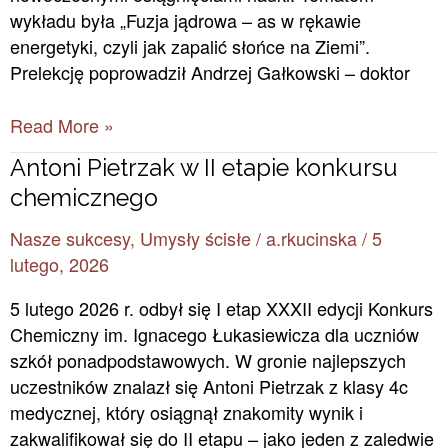
wykładu była „Fuzja jądrowa – as w rękawie
energetyki, czyli jak zapalić słońce na Ziemi”.
Prelekcję poprowadził Andrzej Gałkowski – doktor
Read More »
Antoni
Antoni Pietrzak w II etapie konkursu
Pietrzak
chemicznego
w
Nasze sukcesy
,
Umysły ścisłe
/
a.rkucinska
/
5
II
lutego, 2026
etapie
konkursu
5 lutego 2026 r. odbył się I etap XXXII edycji Konkurs
chemicznego
Chemiczny im. Ignacego Łukasiewicza dla uczniów
szkół ponadpodstawowych. W gronie najlepszych
uczestników znalazł się Antoni Pietrzak z klasy 4c
medycznej, który osiągnął znakomity wynik i
zakwalifikował się do II etapu – jako jeden z zaledwie