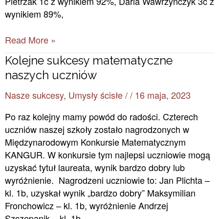
Pietrzak 1c z wynikiem 92%, Daria Wawrzyńczyk 3c z
wynikiem 89%,
Read More »
Kolejne
Kolejne sukcesy matematyczne
sukcesy
naszych uczniów
matematyczne
Nasze sukcesy
,
Umysły ścisłe
/
/
16 maja, 2023
naszych
uczniów
Po raz kolejny mamy powód do radości. Czterech
uczniów naszej szkoły zostało nagrodzonych w
Międzynarodowym Konkursie Matematycznym
KANGUR. W konkursie tym najlepsi uczniowie mogą
uzyskać tytuł laureata, wynik bardzo dobry lub
wyróżnienie. Nagrodzeni uczniowie to: Jan Plichta –
kl. 1b, uzyskał wynik „bardzo dobry” Maksymilian
Fronchowicz – kl. 1b, wyróżnienie Andrzej
Szczepanik – kl. 1b,