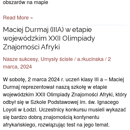
obszarów na mapie
Read More »
Maciej
Maciej Durmaj (IIIA) w etapie
Durmaj
wojewódzkim XXII Olimpiady
(IIIA)
Znajomości Afryki
w
Nasze sukcesy
,
Umysły ścisłe
/
a.rkucinska
/
2
etapie
marca, 2024
wojewódzkim
XXII
W sobotę, 2 marca 2024 r. uczeń klasy III a – Maciej
Olimpiady
Durmaj reprezentował naszą szkołę w etapie
Znajomości
wojewódzkim XXII Olimpiady Znajomości Afryki, który
Afryki
odbył się w Szkole Podstawowej im. św. Ignacego
Loyoli w Łodzi. Uczestnicy konkursu musieli wykazać
się bardzo dobrą znajomością kontynentu
afrykańskiego, rozwiązując test na jego temat.