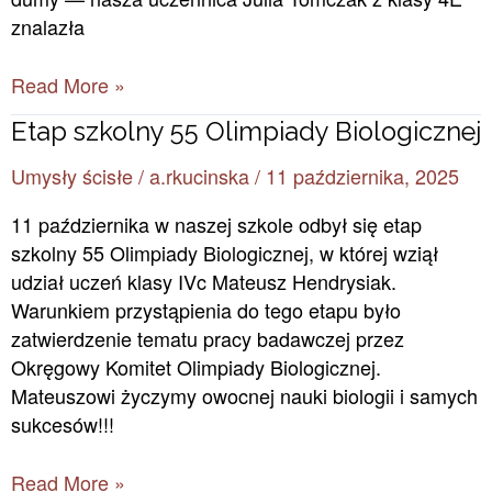
znalazła
Read More »
Etap
Etap szkolny 55 Olimpiady Biologicznej
szkolny
Umysły ścisłe
/
a.rkucinska
/
11 października, 2025
55
Olimpiady
11 października w naszej szkole odbył się etap
Biologicznej
szkolny 55 Olimpiady Biologicznej, w której wziął
udział uczeń klasy IVc Mateusz Hendrysiak.
Warunkiem przystąpienia do tego etapu było
zatwierdzenie tematu pracy badawczej przez
Okręgowy Komitet Olimpiady Biologicznej.
Mateuszowi życzymy owocnej nauki biologii i samych
sukcesów!!!
Read More »