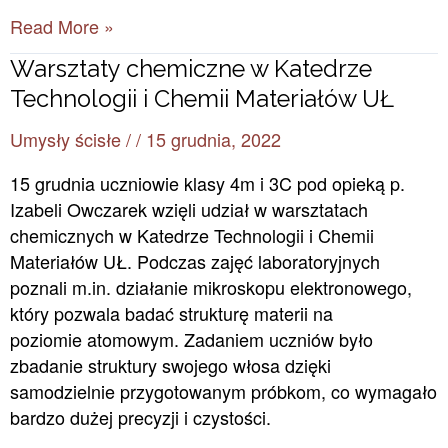
Read More »
Warsztaty
Warsztaty chemiczne w Katedrze
chemiczne
Technologii i Chemii Materiałów UŁ
w
Umysły ścisłe
/
/
15 grudnia, 2022
Katedrze
Technologii
15 grudnia uczniowie klasy 4m i 3C pod opieką p.
i
Izabeli Owczarek wzięli udział w warsztatach
Chemii
chemicznych w Katedrze Technologii i Chemii
Materiałów
Materiałów UŁ. Podczas zajęć laboratoryjnych
UŁ
poznali m.in. działanie mikroskopu elektronowego,
który pozwala badać strukturę materii na
poziomie atomowym. Zadaniem uczniów było
zbadanie struktury swojego włosa dzięki
samodzielnie przygotowanym próbkom, co wymagało
bardzo dużej precyzji i czystości.