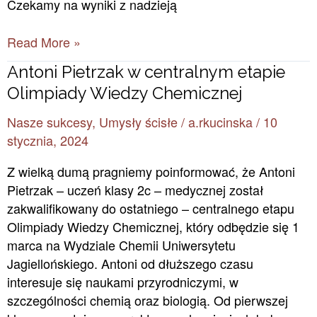
Czekamy na wyniki z nadzieją
Read More »
Antoni
Antoni Pietrzak w centralnym etapie
Pietrzak
Olimpiady Wiedzy Chemicznej
w
Nasze sukcesy
,
Umysły ścisłe
/
a.rkucinska
/
10
centralnym
stycznia, 2024
etapie
Olimpiady
Z wielką dumą pragniemy poinformować, że Antoni
Wiedzy
Pietrzak – uczeń klasy 2c – medycznej został
Chemicznej
zakwalifikowany do ostatniego – centralnego etapu
Olimpiady Wiedzy Chemicznej, który odbędzie się 1
marca na Wydziale Chemii Uniwersytetu
Jagiellońskiego. Antoni od dłuższego czasu
interesuje się naukami przyrodniczymi, w
szczególności chemią oraz biologią. Od pierwszej