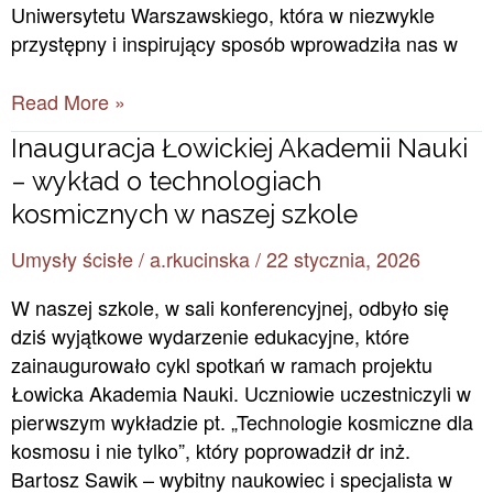
Uniwersytetu Warszawskiego, która w niezwykle
przystępny i inspirujący sposób wprowadziła nas w
Read More »
Inauguracja
Inauguracja Łowickiej Akademii Nauki
Łowickiej
– wykład o technologiach
Akademii
kosmicznych w naszej szkole
Nauki
Umysły ścisłe
/
a.rkucinska
/
22 stycznia, 2026
–
wykład
W naszej szkole, w sali konferencyjnej, odbyło się
o
dziś wyjątkowe wydarzenie edukacyjne, które
technologiach
zainaugurowało cykl spotkań w ramach projektu
kosmicznych
Łowicka Akademia Nauki. Uczniowie uczestniczyli w
w
pierwszym wykładzie pt. „Technologie kosmiczne dla
naszej
kosmosu i nie tylko”, który poprowadził dr inż.
szkole
Bartosz Sawik – wybitny naukowiec i specjalista w