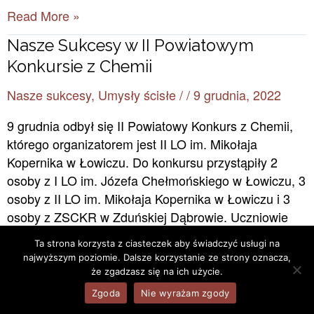
Read More »
Nasze
Nasze Sukcesy w II Powiatowym
Sukcesy
Konkursie z Chemii
w
Nasze sukcesy
,
Umysły ścisłe
/
/
9 grudnia, 2022
II
Powiatowym
9 grudnia odbył się II Powiatowy Konkurs z Chemii,
Konkursie
którego organizatorem jest II LO im. Mikołaja
z
Kopernika w Łowiczu. Do konkursu przystąpiły 2
Chemii
osoby z I LO im. Józefa Chełmońskiego w Łowiczu, 3
osoby z II LO im. Mikołaja Kopernika w Łowiczu i 3
osoby z ZSCKR w Zduńskiej Dąbrowie. Uczniowie
zmagali się z zagadnieniami obejmującymi
Ta strona korzysta z ciasteczek aby świadczyć usługi na
najwyższym poziomie. Dalsze korzystanie ze strony oznacza,
Read More »
że zgadzasz się na ich użycie.
Zgoda
Nie wyrażam zgody
Szkolny
Szkolny konkurs chemiczny