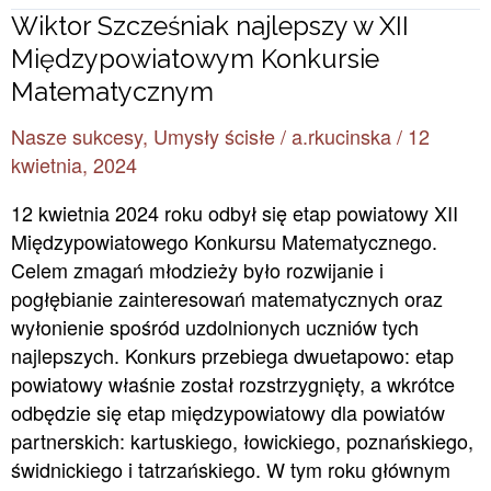
Wiktor
Wiktor Szcześniak najlepszy w XII
Szcześniak
Międzypowiatowym Konkursie
najlepszy
Matematycznym
w
Nasze sukcesy
,
Umysły ścisłe
/
a.rkucinska
/
12
XII
kwietnia, 2024
Międzypowiatowym
Konkursie
12 kwietnia 2024 roku odbył się etap powiatowy XII
Matematycznym
Międzypowiatowego Konkursu Matematycznego.
Celem zmagań młodzieży było rozwijanie i
pogłębianie zainteresowań matematycznych oraz
wyłonienie spośród uzdolnionych uczniów tych
najlepszych. Konkurs przebiega dwuetapowo: etap
powiatowy właśnie został rozstrzygnięty, a wkrótce
odbędzie się etap międzypowiatowy dla powiatów
partnerskich: kartuskiego, łowickiego, poznańskiego,
świdnickiego i tatrzańskiego. W tym roku głównym