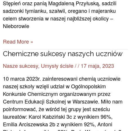
Stępień oraz panią Magdaleną Przyłuską, sadzili
sadzonki tymianku, szałwii, oregano i majeranku
celem stworzenia w naszej najbliższej okolicy –
Nieborowie
Read More »
Chemiczne
Chemiczne sukcesy naszych uczniów
sukcesy
Nasze sukcesy
,
Umysły ścisłe
/
/
17 maja, 2023
naszych
uczniów
10 marca 2023r. zainteresowani chemią uczniowie
naszej szkoły wzięli udział w Ogólnopolskim
Konkursie Chemicznym organizowanym przez
Centrum Edukacji Szkolnej w Warszawie. Miło nam
poinformować, że wśród tej grupy jest sześciu
laureatów: Karol Kabziński 3c z wynikiem 96%,
Emilia Arciszewska 2b z wynikiem 92%, Antoni