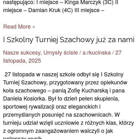
następująco: I miejsce – Kinga Marczyk (3C) II
miejsce – Damian Kruk (4C) III miejsce –
Read More »
I
I Szkolny Turniej Szachowy już za nami
Szkolny
Nasze sukcesy
,
Umysły ścisłe
/
a.rkucinska
/
27
Turniej
listopada, 2025
Szachowy
już
27 listopada w naszej szkole odbył się I Szkolny
za
Turniej Szachowy, przygotowany przez opiekunów
nami
koła szachowego – panią Zofię Kucharską i pana
Daniela Kosiorka. Był to dzień pełen skupienia,
sportowej rywalizacji oraz eleganckich i
przemyślanych posunięć na szachownicach. W
turnieju udział wzięli uczniowie z różnych klas, którzy
z ogromnym zaangażowaniem walczyli o jak
najlepszy wynik.