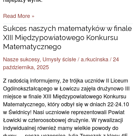
Read More »
Sukces
Sukces naszych matematyków w finale
naszych
XIII Międzypowiatowego Konkursu
matematyków
Matematycznego
w
Nasze sukcesy
,
Umysły ścisłe
/
a.rkucinska
/
24
finale
października, 2025
XIII
Międzypowiatowego
Z radością informujemy, że trójka uczniów II Liceum
Konkursu
Ogólnokształcącego w Łowiczu zajęła drużynowo III
Matematycznego
miejsce w finale XIII Międzypowiatowego Konkursu
Matematycznego, który odbył się w dniach 22-24.10
w Świdnicy! Nasi uczniowie reprezentowali Powiat
Łowicki w czteroosobowej drużynie. W rywalizacji
indywidualnej również mamy wielkie powody do
dumy — nasza uczennica Julia Tomczak z klasy 4E