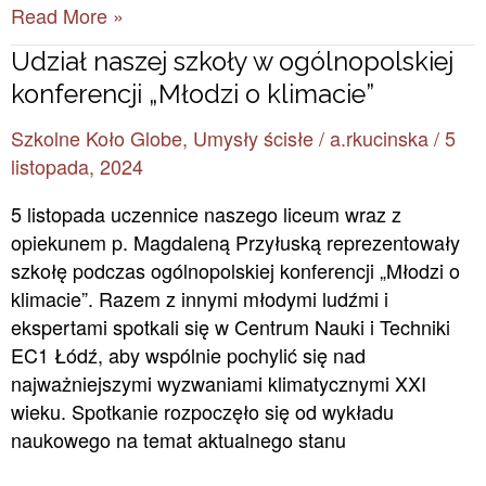
Read More »
Udział
Udział naszej szkoły w ogólnopolskiej
naszej
konferencji „Młodzi o klimacie”
szkoły
Szkolne Koło Globe
,
Umysły ścisłe
/
a.rkucinska
/
5
w
listopada, 2024
ogólnopolskiej
konferencji
5 listopada uczennice naszego liceum wraz z
„Młodzi
opiekunem p. Magdaleną Przyłuską reprezentowały
o
szkołę podczas ogólnopolskiej konferencji „Młodzi o
klimacie”
klimacie”. Razem z innymi młodymi ludźmi i
ekspertami spotkali się w Centrum Nauki i Techniki
EC1 Łódź, aby wspólnie pochylić się nad
najważniejszymi wyzwaniami klimatycznymi XXI
wieku. Spotkanie rozpoczęło się od wykładu
naukowego na temat aktualnego stanu