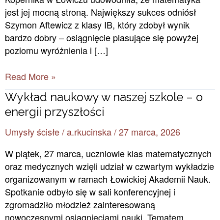
jest jej mocną stroną. Największy sukces odniósł
Szymon Aftewicz z klasy IB, który zdobył wynik
bardzo dobry – osiągnięcie plasujące się powyżej
poziomu wyróżnienia i […]
Read More »
Wykład
Wykład naukowy w naszej szkole – o
naukowy
energii przyszłości
w
Umysły ścisłe
/
a.rkucinska
/
27 marca, 2026
naszej
szkole
W piątek, 27 marca, uczniowie klas matematycznych
–
oraz medycznych wzięli udział w czwartym wykładzie
o
organizowanym w ramach Łowickiej Akademii Nauk.
energii
Spotkanie odbyło się w sali konferencyjnej i
przyszłości
zgromadziło młodzież zainteresowaną
nowoczesnymi osiągnięciami nauki. Tematem