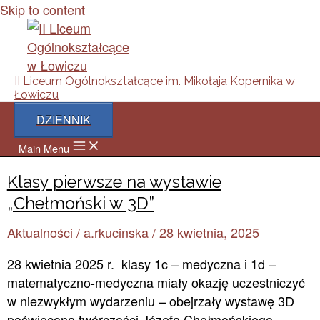
Skip to content
II Liceum Ogólnokształcące im. Mikołaja Kopernika w
Łowiczu
DZIENNIK
Main Menu
Klasy pierwsze na wystawie
„Chełmoński w 3D”
Aktualności
/
a.rkucinska
/
28 kwietnia, 2025
28 kwietnia 2025 r. klasy 1c – medyczna i 1d –
matematyczno-medyczna miały okazję uczestniczyć
w niezwykłym wydarzeniu – obejrzały wystawę 3D
poświęconą twórczości Józefa Chełmońskiego,