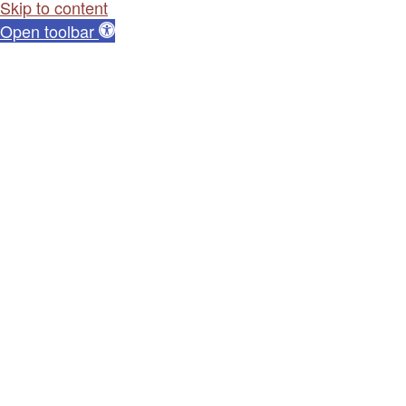
Skip to content
Open toolbar
Dostępność cyfrowa
Powiększ tekst
Zmniejsz tekst
Skala szarości
Wysoki kontrast
Negatywny kontrast
Jasne tło
Podkreśl linki
Czytelna czcionka
Reset
Ta strona korzysta z ciasteczek aby świadczyć usługi na
najwyższym poziomie. Dalsze korzystanie ze strony
oznacza, że zgadzasz się na ich użycie.
Zgoda