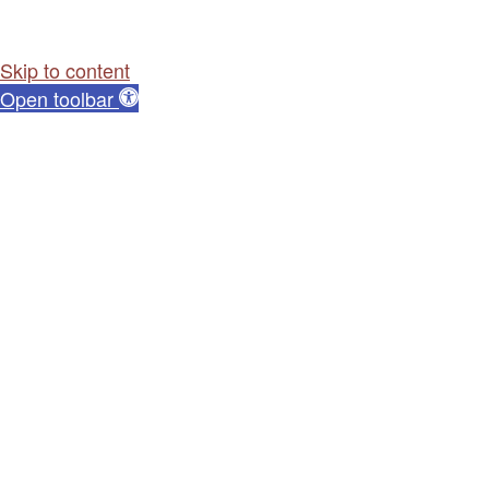
Skip to content
Open toolbar
Dostępność cyfrowa
Powiększ tekst
Zmniejsz tekst
Skala szarości
Wysoki kontrast
Negatywny kontrast
Jasne tło
Podkreśl linki
Czytelna czcionka
Reset
Ta strona korzysta z ciasteczek aby świadczyć usługi na