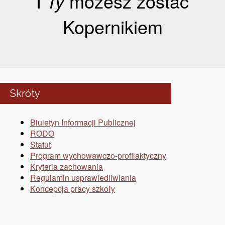
I
Ty
możesz zostać
Kopernikiem
Skróty
Biuletyn Informacji Publicznej
RODO
Statut
Program wychowawczo-profilaktyczny
Kryteria zachowania
Regulamin usprawiedliwiania
Koncepcja pracy szkoły