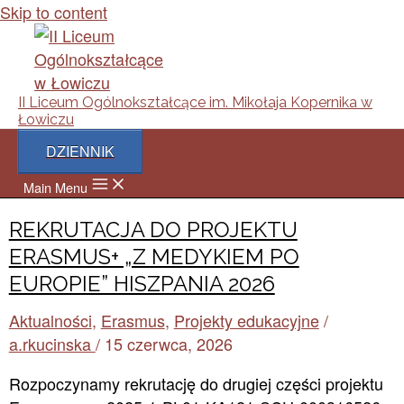
Skip to content
II Liceum Ogólnokształcące im. Mikołaja Kopernika w
Łowiczu
DZIENNIK
Main Menu
REKRUTACJA DO PROJEKTU
ERASMUS+ „Z MEDYKIEM PO
EUROPIE” HISZPANIA 2026
Aktualności
,
Erasmus
,
Projekty edukacyjne
/
a.rkucinska
/
15 czerwca, 2026
Rozpoczynamy rekrutację do drugiej części projektu