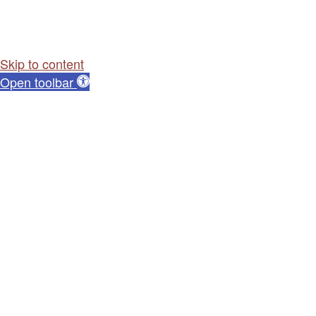
Skip to content
Open toolbar
Dostępność cyfrowa
Powiększ tekst
Zmniejsz tekst
Skala szarości
Wysoki kontrast
Negatywny kontrast
Jasne tło
Podkreśl linki
Czytelna czcionka
Reset