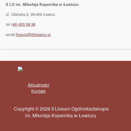
II LO im. Mikołaja Kopernika w Łowiczu
ul. Ułańska 2, 99-400 Łowicz
tel
(46) 830 08 98
email:
liceum@2lolowicz.pl
Aktualności
Kontakt
Copyright © 2026 II Liceum Ogólnokształcące
im. Mikołaja Kopernika w Łowiczu