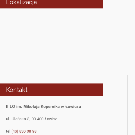
Lokalizacja
Kontakt
II LO im. Mikołaja Kopernika w Łowiczu
ul. Ułańska 2, 99-400 Łowicz
tel
(46) 830 08 98