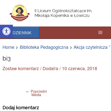
Skip
Post
Mai
to
navigation
II Liceum Ogólnokształcące im.
content
Mikołaja Kopernika w Łowiczu
Men
Open toolbar
DZIENNIK
Home
Biblioteka Pedagogiczna
Akcja czytelnicza 
bi3
Zostaw komentarz
/ Dodał/a
/
10 czerwca, 2018
←
Poprzedni
Media
Dodaj komentarz