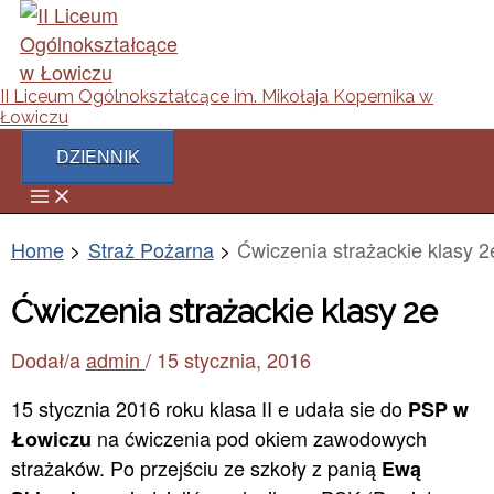
Main
Skip
Post
Menu
to
navigation
content
II Liceum Ogólnokształcące im. Mikołaja Kopernika w
Łowiczu
DZIENNIK
Home
Straż Pożarna
Ćwiczenia strażackie klasy 2
Ćwiczenia strażackie klasy 2e
Dodał/a
admin
/
15 stycznia, 2016
15 stycznia 2016 roku klasa II e udała sie do
PSP w
na ćwiczenia pod okiem zawodowych
Łowiczu
strażaków. Po przejściu ze szkoły z panią
Ewą