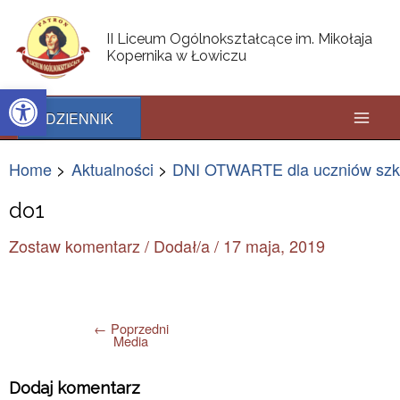
Skip
Post
Mai
to
navigation
II Liceum Ogólnokształcące im. Mikołaja
content
Kopernika w Łowiczu
Men
Open toolbar
DZIENNIK
Home
Aktualności
DNI OTWARTE dla uczniów szk
do1
Zostaw komentarz
/ Dodał/a
/
17 maja, 2019
←
Poprzedni
Media
Dodaj komentarz