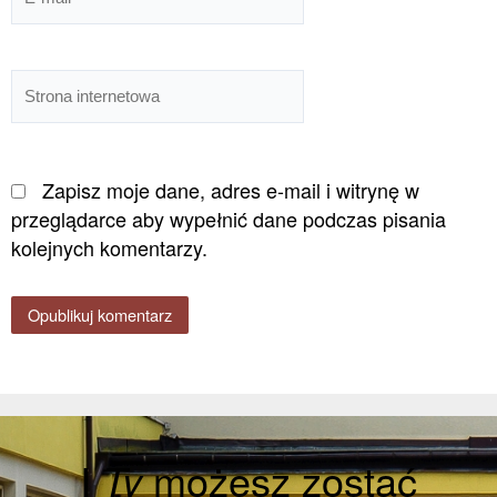
mail*
Strona
internetowa
Zapisz moje dane, adres e-mail i witrynę w
przeglądarce aby wypełnić dane podczas pisania
kolejnych komentarzy.
I
Ty
możesz zostać