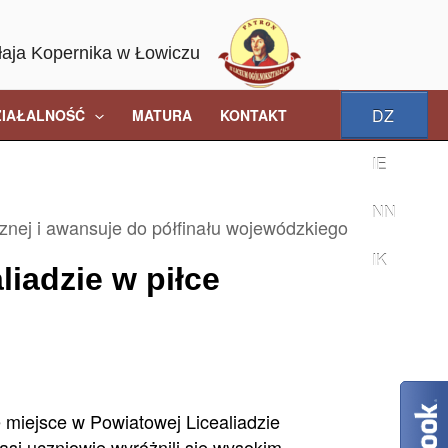
łaja Kopernika w Łowiczu
DZ
ZIAŁALNOŚĆ
MATURA
KONTAKT
IE
NN
cznej i awansuje do półfinału wojewódzkiego
IK
iadzie w piłce
 miejsce w Powiatowej Licealiadzie
asi uczniowie wyróżnili się wysokim