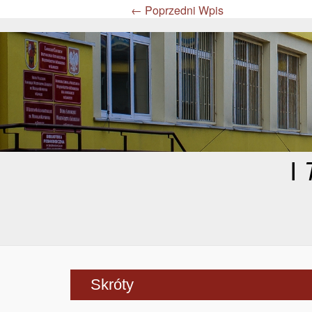
←
Poprzedni Wpis
I
Skróty