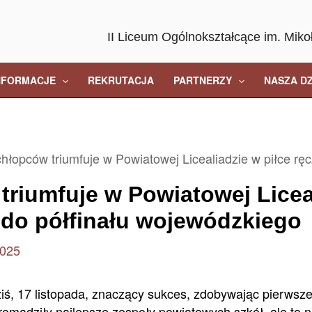
II Liceum Ogólnokształcące im. Miko
NFORMACJE
REKRUTACJA
PARTNERZY
NASZA D
hłopców triumfuje w Powiatowej Licealiadzie w piłce rę
riumfuje w Powiatowej Liceal
 do półfinału wojewódzkiego
2025
iś, 17 listopada, znaczący sukces, zdobywając pierwsze
romadziły najlepsze zespoły powiatowych szkół, ale to n