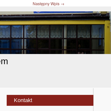
Następny Wpis
→
em
Kontakt