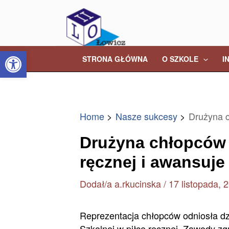
Skip
Post
to
navigation
content
Open toolbar
STRONA GŁÓWNA
O SZKOLE
I
Home
Nasze sukcesy
Drużyna c
Drużyna chłopców t
ręcznej i awansuje
Dodał/a
a.rkucinska
/
17 listopada, 
Reprezentacja chłopców odniosła dz
Szkolnej w piłce ręcznej. Zawody zg