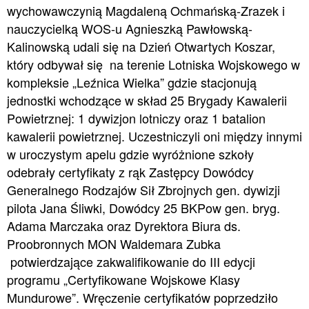
wychowawczynią Magdaleną Ochmańską-Zrazek i
nauczycielką WOS-u Agnieszką Pawłowską-
Kalinowską udali się na Dzień Otwartych Koszar,
który odbywał się na terenie Lotniska Wojskowego w
kompleksie „Leźnica Wielka” gdzie stacjonują
jednostki wchodzące w skład 25 Brygady Kawalerii
Powietrznej: 1 dywizjon lotniczy oraz 1 batalion
kawalerii powietrznej. Uczestniczyli oni między innymi
w uroczystym apelu gdzie wyróżnione szkoły
odebrały certyfikaty z rąk Zastępcy Dowódcy
Generalnego Rodzajów Sił Zbrojnych gen. dywizji
pilota Jana Śliwki, Dowódcy 25 BKPow gen. bryg.
Adama Marczaka oraz Dyrektora Biura ds.
Proobronnych MON Waldemara Zubka
potwierdzające zakwalifikowanie do III edycji
programu „Certyfikowane Wojskowe Klasy
Mundurowe”. Wręczenie certyfikatów poprzedziło