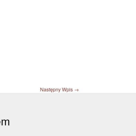
Następny Wpis
→
em