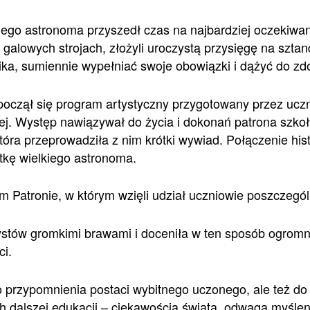
elkiego astronoma przyszedł czas na najbardziej oczeki
 galowych strojach, złożyli uroczystą przysięgę na sztan
ika, sumiennie wypełniać swoje obowiązki i dążyć do z
zpoczął się program artystyczny przygotowany przez ucz
j. Występ nawiązywał do życia i dokonań patrona szkoł
która przeprowadziła z nim krótki wywiad. Połączenie his
tkę wielkiego astronoma.
m Patronie, w którym wzięli udział uczniowie poszczegól
ystów gromkimi brawami i doceniła w ten sposób ogrom
ci.
o przypomnienia postaci wybitnego uczonego, ale też do r
h dalszej edukacji – ciekawością świata, odwagą myślen