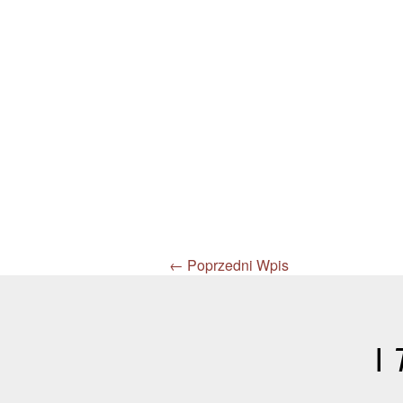
←
Poprzedni Wpis
I