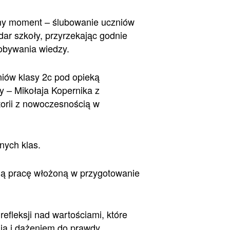
wany moment – ślubowanie uczniów
dar szkoły, przyrzekając godnie
dobywania wiedzy.
niów klasy 2c pod opieką
y – Mikołaja Kopernika z
torii z nowoczesnością w
nych klas.
ną pracę włożoną w przygotowanie
efleksji nad wartościami, które
ia i dążeniem do prawdy.