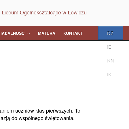
DZ
ZIAŁALNOŚĆ
MATURA
KONTAKT
IE
NN
IK
waniem uczniów klas pierwszych. To
okazją do wspólnego świętowania,