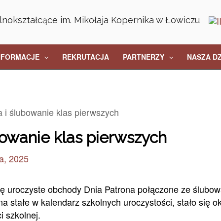
lnokształcące im. Mikołaja Kopernika w Łowiczu
NFORMACJE
REKRUTACJA
PARTNERZY
NASZA D
 i ślubowanie klas pierwszych
bowanie klas pierwszych
a, 2025
się uroczyste obchody Dnia Patrona połączone ze ślubo
a stałe w kalendarz szkolnych uroczystości, stało się 
ci szkolnej.