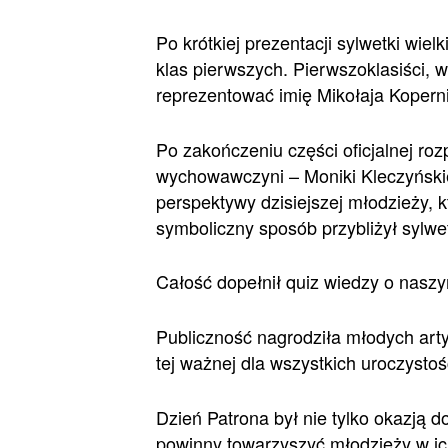
Po krótkiej prezentacji sylwetki wi
klas pierwszych. Pierwszoklasiści, w
reprezentować imię Mikołaja Kopern
Po zakończeniu części oficjalnej ro
wychowawczyni – Moniki Kleczyńskie
perspektywy dzisiejszej młodzieży, 
symboliczny sposób przybliżył sylwe
Całość dopełnił quiz wiedzy o naszy
Publiczność nagrodziła młodych art
tej ważnej dla wszystkich uroczystoś
Dzień Patrona był nie tylko okazją d
powinny towarzyszyć młodzieży w ic