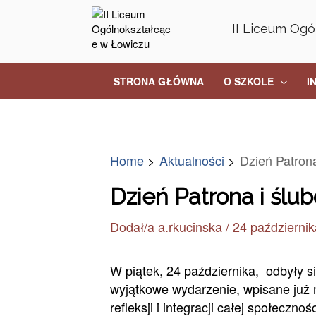
Skip
Post
to
navigation
II Liceum Ogó
content
STRONA GŁÓWNA
O SZKOLE
I
Home
Aktualności
Dzień Patrona
Dzień Patrona i ślu
Dodał/a
a.rkucinska
/
24 październik
W piątek, 24 października, odbyły 
wyjątkowe wydarzenie, wpisane już n
refleksji i integracji całej społecznoś