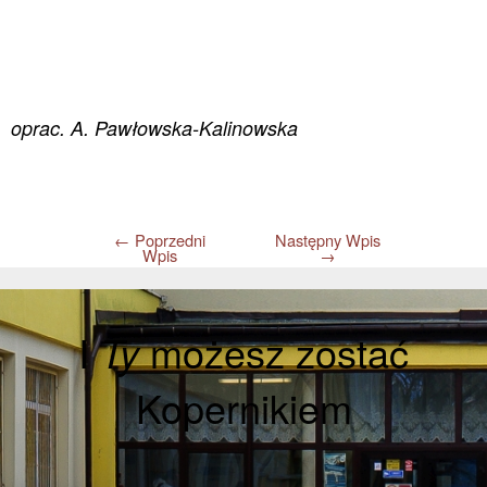
oprac. A. Pawłowska-Kalinowska
←
Poprzedni
Następny Wpis
Wpis
→
I
Ty
możesz zostać
Kopernikiem