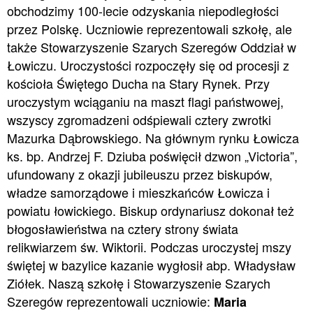
obchodzimy 100-lecie odzyskania niepodległości
przez Polskę. Uczniowie reprezentowali szkołę, ale
także Stowarzyszenie Szarych Szeregów Oddział w
Łowiczu. Uroczystości rozpoczęły się od procesji z
kościoła Świętego Ducha na Stary Rynek. Przy
uroczystym wciąganiu na maszt flagi państwowej,
wszyscy zgromadzeni odśpiewali cztery zwrotki
Mazurka Dąbrowskiego. Na głównym rynku Łowicza
ks. bp. Andrzej F. Dziuba poświęcił dzwon „Victoria”,
ufundowany z okazji jubileuszu przez biskupów,
władze samorządowe i mieszkańców Łowicza i
powiatu łowickiego. Biskup ordynariusz dokonał też
błogosławieństwa na cztery strony świata
relikwiarzem św. Wiktorii. Podczas uroczystej mszy
świętej w bazylice kazanie wygłosił abp. Władysław
Ziółek. Naszą szkołę i Stowarzyszenie Szarych
Szeregów reprezentowali uczniowie:
Maria