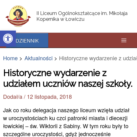
Skip
Post
Mai
to
navigation
II Liceum Ogólnokształcące im. Mikołaja
content
Kopernika w Łowiczu
Men
Open toolbar
DZIENNIK
Home
Aktualności
Historyczne wydarzenie z udzia
Historyczne wydarzenie z
udziałem uczniów naszej szkoły.
Dodał/a
/
12 listopada, 2018
Jak co roku delegacja naszego liceum wzięła udział
w uroczystościach ku czci patronki miasta i diecezji
łowickiej – św. Wiktorii z Sabiny. W tym roku były to
szczególne uroczystości, gdyż jednocześnie