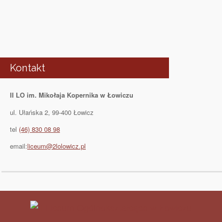
Kontakt
II LO im. Mikołaja Kopernika w Łowiczu
ul. Ułańska 2, 99-400 Łowicz
tel
(46) 830 08 98
email:
liceum@2lolowicz.pl