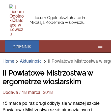
Skip
Post
Mai
to
navigation
content
Men
II Liceum Ogólnokształcące im.
Mikołaja Kopernika w Łowiczu
DZIENNIK
Home
Aktualności
II Powiatowe Mistrzostwa w erg
II Powiatowe Mistrzostwa w
ergometrze wioslarskim
Dodał/a
/
18 marca, 2018
15 marca po raz drugi odbyły się w naszej szkole
Powiatowe Mistrzostwa szkół gimnazjalnych i