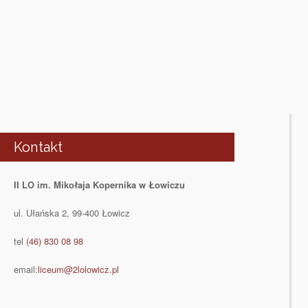
Kontakt
II LO im. Mikołaja Kopernika w Łowiczu
ul. Ułańska 2, 99-400 Łowicz
tel
(46) 830 08 98
email:
liceum@2lolowicz.pl