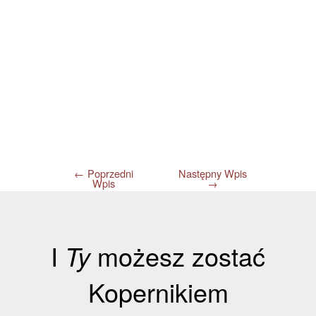
←
Poprzedni
Następny Wpis
Wpis
→
I
Ty
możesz zostać
Kopernikiem