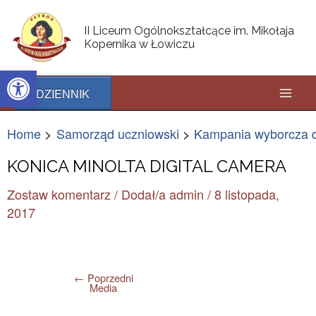
Skip
Post
Mai
to
navigation
II Liceum Ogólnokształcące im. Mikołaja
content
Kopernika w Łowiczu
Men
Open toolbar
DZIENNIK
Home
Samorząd uczniowski
Kampania wyborcza 
KONICA MINOLTA DIGITAL CAMERA
Zostaw komentarz
/ Dodał/a
admin
/
8 listopada,
2017
←
Poprzedni
Media