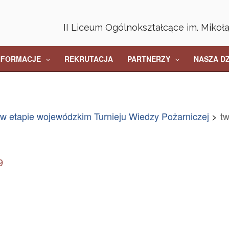
II Liceum Ogólnokształcące im. Mikoł
NFORMACJE
REKRUTACJA
PARTNERZY
NASZA D
 w etapie wojewódzkim Turnieju Wiedzy Pożarniczej
t
9