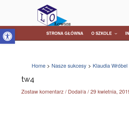
Skip
Post
to
navigation
content
Open toolbar
STRONA GŁÓWNA
O SZKOLE
I
Home
Nasze sukcesy
Klaudia Wróbel
tw4
Zostaw komentarz
/ Dodał/a
/
29 kwietnia, 201