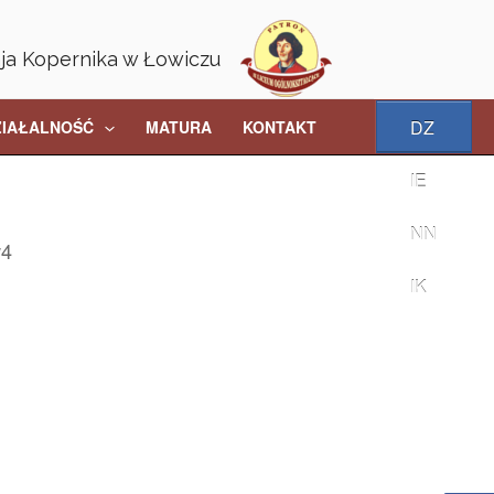
aja Kopernika w Łowiczu
DZ
ZIAŁALNOŚĆ
MATURA
KONTAKT
IE
NN
w4
IK