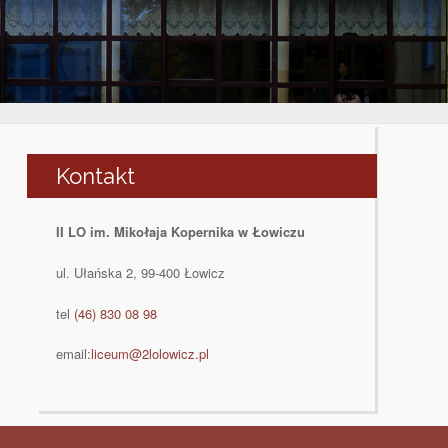
Kontakt
II LO im. Mikołaja Kopernika w Łowiczu
ul. Ułańska 2, 99-400 Łowicz
tel
(46) 830 08 98
email:
liceum@2lolowicz.pl