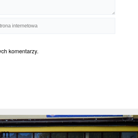
rona
ernetowa
nych komentarzy.
em