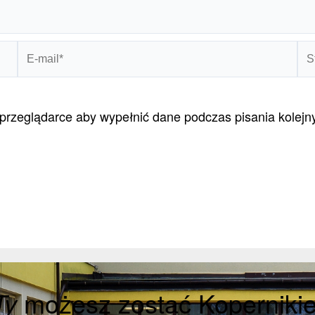
E-
St
mail*
int
w przeglądarce aby wypełnić dane podczas pisania kolej
Ty
możesz zostać Koperniki