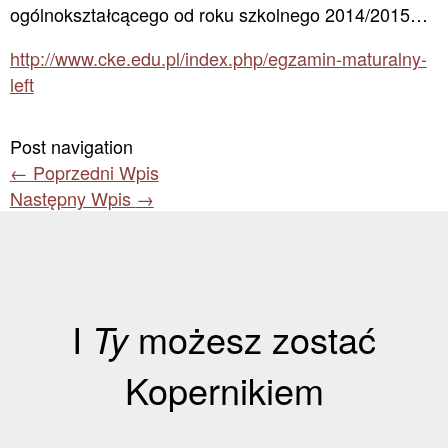
ogólnokształcącego od roku szkolnego 2014/2015…
http://www.cke.edu.pl/index.php/egzamin-maturalny-
left
Post navigation
←
Poprzedni Wpis
Następny Wpis
→
I
Ty
możesz zostać
Kopernikiem