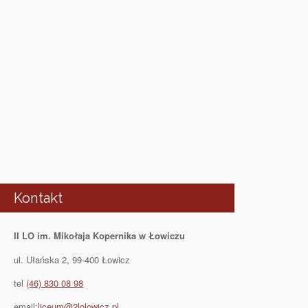
Kontakt
II LO im. Mikołaja Kopernika w Łowiczu
ul. Ułańska 2, 99-400 Łowicz
tel
(46) 830 08 98
email:
liceum@2lolowicz.pl