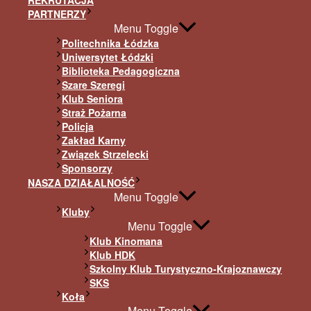
REKRUTACJA
PARTNERZY
Menu Toggle
Politechnika Łódzka
Uniwersytet Łódzki
Biblioteka Pedagogiczna
Szare Szeregi
Klub Seniora
Straż Pożarna
Policja
Zakład Karny
Związek Strzelecki
Sponsorzy
NASZA DZIAŁALNOŚĆ
Menu Toggle
Kluby
Menu Toggle
Klub Kinomana
Klub HDK
Szkolny Klub Turystyczno-Krajoznawczy
SKS
Koła
Menu Toggle