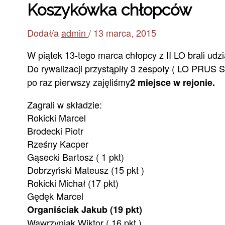
Koszykówka chłopców
Dodał/a
admin
/
13 marca, 2015
W piątek 13-tego marca chłopcy z II LO brali udzi
Do rywalizacji przystąpiły 3 zespoły ( LO PRUS S
po raz pierwszy zajęliśmy
2 miejsce w rejonie.
Zagrali w składzie:
Rokicki Marcel
Brodecki Piotr
Rześny Kacper
Gąsecki Bartosz ( 1 pkt)
Dobrzyński Mateusz (15 pkt )
Rokicki Michał (17 pkt)
Gędęk Marcel
Organiściak Jakub (19 pkt)
Wawrzyniak Wiktor ( 16 pkt )