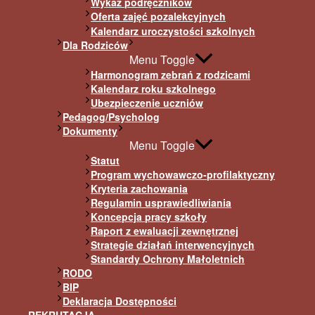
Wykaz podręczników
Oferta zajęć pozalekcyjnych
Kalendarz uroczystości szkolnych
Dla Rodziców
Menu Toggle
Harmonogram zebrań z rodzicami
Kalendarz roku szkolnego
Ubezpieczenie uczniów
Pedagog/Psycholog
Dokumenty
Menu Toggle
Statut
Program wychowawczo-profilaktyczny
Kryteria zachowania
Regulamin usprawiedliwiania
Koncepcja pracy szkoły
Raport z ewaluacji zewnętrznej
Strategie działań interwencyjnych
Standardy Ochrony Małoletnich
RODO
BIP
Deklaracja Dostępności