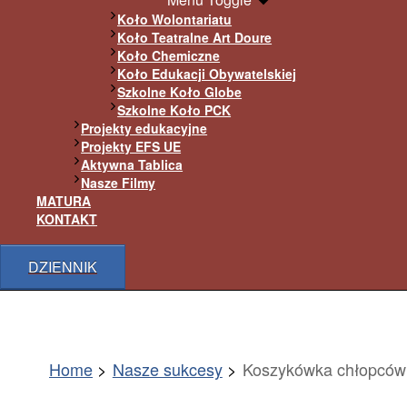
Koło Wolontariatu
Koło Teatralne Art Doure
Koło Chemiczne
Koło Edukacji Obywatelskiej
Szkolne Koło Globe
Szkolne Koło PCK
Projekty edukacyjne
Projekty EFS UE
Aktywna Tablica
Nasze Filmy
MATURA
KONTAKT
DZIENNIK
Home
Nasze sukcesy
Koszykówka chłopców