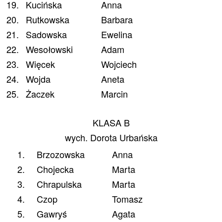
19.
Kucińska
Anna
20.
Rutkowska
Barbara
21.
Sadowska
Ewelina
22.
Wesołowski
Adam
23.
Więcek
Wojciech
24.
Wojda
Aneta
25.
Żaczek
Marcin
KLASA B
wych. Dorota Urbańska
1.
Brzozowska
Anna
2.
Chojecka
Marta
3.
Chrapulska
Marta
4.
Czop
Tomasz
5.
Gawryś
Agata