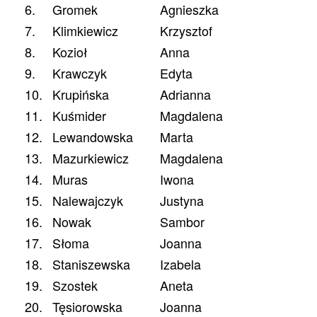
6.
Gromek
Agnieszka
7.
Klimkiewicz
Krzysztof
8.
Kozioł
Anna
9.
Krawczyk
Edyta
10.
Krupińska
Adrianna
11.
Kuśmider
Magdalena
12.
Lewandowska
Marta
13.
Mazurkiewicz
Magdalena
14.
Muras
Iwona
15.
Nalewajczyk
Justyna
16.
Nowak
Sambor
17.
Słoma
Joanna
18.
Staniszewska
Izabela
19.
Szostek
Aneta
20.
Tęsiorowska
Joanna