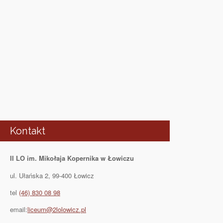
Kontakt
II LO im. Mikołaja Kopernika w Łowiczu
ul. Ułańska 2, 99-400 Łowicz
tel
(46) 830 08 98
email:
liceum@2lolowicz.pl