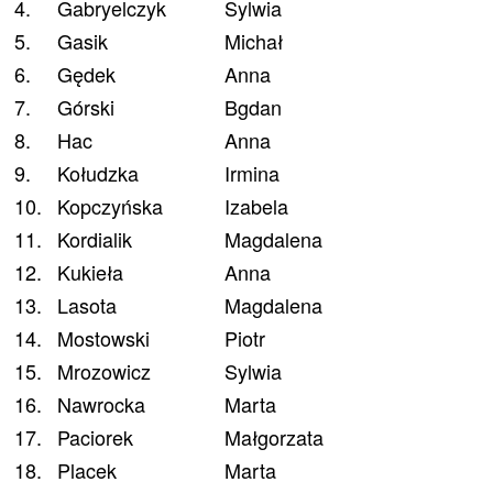
4.
Gabryelczyk
Sylwia
5.
Gasik
Michał
6.
Gędek
Anna
7.
Górski
Bgdan
8.
Hac
Anna
9.
Kołudzka
Irmina
10.
Kopczyńska
Izabela
11.
Kordialik
Magdalena
12.
Kukieła
Anna
13.
Lasota
Magdalena
14.
Mostowski
Piotr
15.
Mrozowicz
Sylwia
16.
Nawrocka
Marta
17.
Paciorek
Małgorzata
18.
Placek
Marta