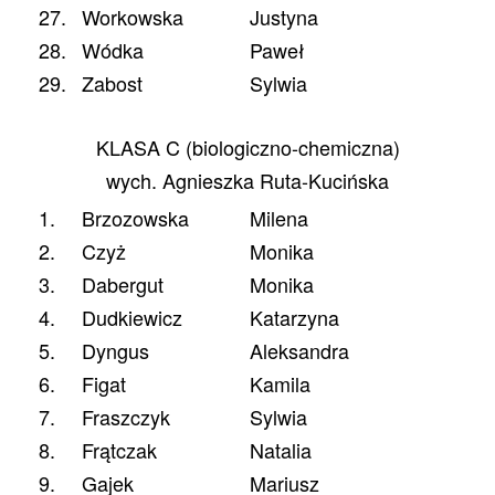
27.
Workowska
Justyna
28.
Wódka
Paweł
29.
Zabost
Sylwia
KLASA C (biologiczno-chemiczna)
wych. Agnieszka Ruta-Kucińska
1.
Brzozowska
Milena
2.
Czyż
Monika
3.
Dabergut
Monika
4.
Dudkiewicz
Katarzyna
5.
Dyngus
Aleksandra
6.
Figat
Kamila
7.
Fraszczyk
Sylwia
8.
Frątczak
Natalia
9.
Gajek
Mariusz