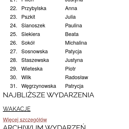
22.
Przybylska
Anna
23.
Pszkit
Julia
24.
Sianoszek
Paulina
25.
Siekiera
Beata
26.
Sokół
Michalina
27.
Sosnowska
Patycja
28.
Staszewska
Justyna
29.
Wieteska
Piotr
30.
Wilk
Radosław
31.
Węgrzynowska
Patrycja
NAJBLIŻSZE WYDARZENIA
WAKACJE
Więcej szczegółów
ARCHIWUM WYDARZEŃ​