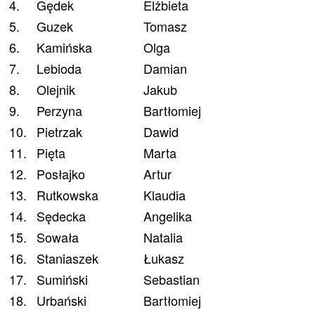
4.
Gędek
Elżbieta
5.
Guzek
Tomasz
6.
Kamińska
Olga
7.
Lebioda
Damian
8.
Olejnik
Jakub
9.
Perzyna
Bartłomiej
10.
Pietrzak
Dawid
11.
Pięta
Marta
12.
Posłajko
Artur
13.
Rutkowska
Klaudia
14.
Sędecka
Angelika
15.
Sowała
Natalia
16.
Staniaszek
Łukasz
17.
Sumiński
Sebastian
18.
Urbański
Bartłomiej