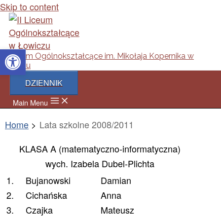
Skip to content
Open toolbar
II Liceum Ogólnokształcące im. Mikołaja Kopernika w
Łowiczu
DZIENNIK
Main Menu
Home
Lata szkolne 2008/2011
KLASA A (matematyczno-informatyczna)
wych. Izabela Dubel-Plichta
1.
Bujanowski
Damian
2.
Cichańska
Anna
3.
Czajka
Mateusz