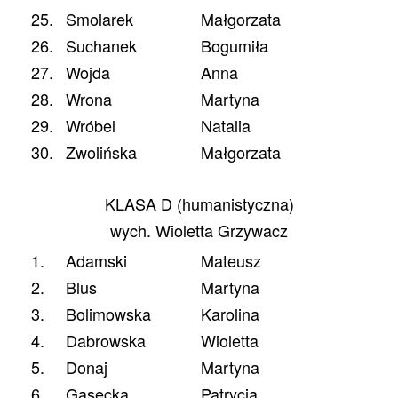
25.
Smolarek
Małgorzata
26.
Suchanek
Bogumiła
27.
Wojda
Anna
28.
Wrona
Martyna
29.
Wróbel
Natalia
30.
Zwolińska
Małgorzata
KLASA D (humanistyczna)
wych. Wioletta Grzywacz
1.
Adamski
Mateusz
2.
Blus
Martyna
3.
Bolimowska
Karolina
4.
Dabrowska
Wioletta
5.
Donaj
Martyna
6.
Gąsecka
Patrycja