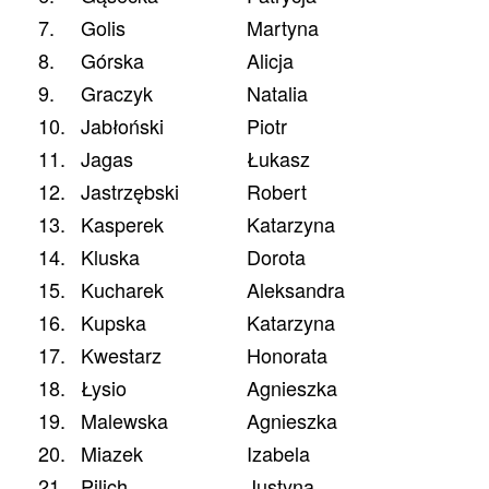
7.
Golis
Martyna
8.
Górska
Alicja
9.
Graczyk
Natalia
10.
Jabłoński
Piotr
11.
Jagas
Łukasz
12.
Jastrzębski
Robert
13.
Kasperek
Katarzyna
14.
Kluska
Dorota
15.
Kucharek
Aleksandra
16.
Kupska
Katarzyna
17.
Kwestarz
Honorata
18.
Łysio
Agnieszka
19.
Malewska
Agnieszka
20.
Miazek
Izabela
21.
Pilich
Justyna