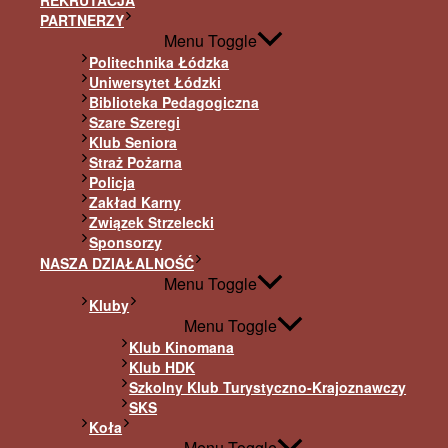
REKRUTACJA
PARTNERZY
Menu Toggle
Politechnika Łódzka
Uniwersytet Łódzki
Biblioteka Pedagogiczna
Szare Szeregi
Klub Seniora
Straż Pożarna
Policja
Zakład Karny
Związek Strzelecki
Sponsorzy
NASZA DZIAŁALNOŚĆ
Menu Toggle
Kluby
Menu Toggle
Klub Kinomana
Klub HDK
Szkolny Klub Turystyczno-Krajoznawczy
SKS
Koła
Menu Toggle