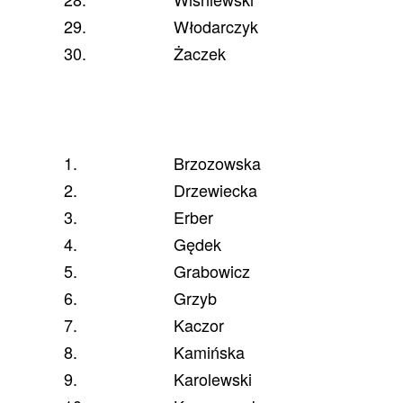
29.
Włodarczyk
30.
Żaczek
1.
Brzozowska
2.
Drzewiecka
3.
Erber
4.
Gędek
5.
Grabowicz
6.
Grzyb
7.
Kaczor
8.
Kamińska
9.
Karolewski