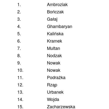
1.
Ambroziak
2.
Bończak
3.
Gałaj
4.
Ghambaryan
5.
Kalińska
6.
Kramek
7.
Multan
8.
Nodzak
9.
Nowak
10.
Nowak
11.
Podrażka
12.
Rząp
13.
Urbanek
14.
Wojda
15.
Zacharzewska