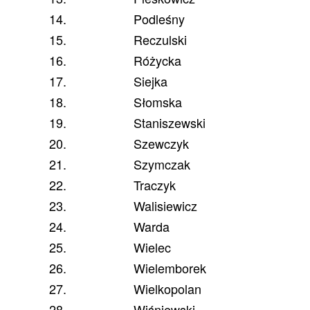
14.
Podleśny
15.
Reczulski
16.
Różycka
17.
Siejka
18.
Słomska
19.
Staniszewski
20.
Szewczyk
21.
Szymczak
22.
Traczyk
23.
Walisiewicz
24.
Warda
25.
Wielec
26.
Wielemborek
27.
Wielkopolan
28.
Wiśniewski