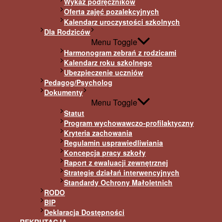
Wykaz podręczników
Oferta zajęć pozalekcyjnych
Kalendarz uroczystości szkolnych
Dla Rodziców
Menu Toggle
Harmonogram zebrań z rodzicami
Kalendarz roku szkolnego
Ubezpieczenie uczniów
Pedagog/Psycholog
Dokumenty
Menu Toggle
Statut
Program wychowawczo-profilaktyczny
Kryteria zachowania
Regulamin usprawiedliwiania
Koncepcja pracy szkoły
Raport z ewaluacji zewnętrznej
Strategie działań interwencyjnych
Standardy Ochrony Małoletnich
RODO
BIP
Deklaracja Dostępności