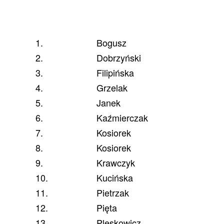
1.
Bogusz
2.
Dobrzyński
3.
Filipińska
4.
Grzelak
5.
Janek
6.
Kaźmierczak
7.
Kosiorek
8.
Kosiorek
9.
Krawczyk
10.
Kucińska
11.
Pietrzak
12.
Pięta
13.
Pleskowicz