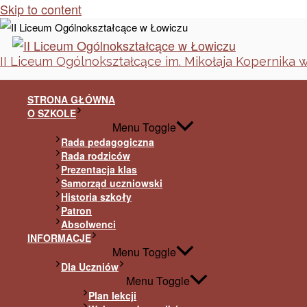
Skip to content
II Liceum Ogólnokształcące im. Mikołaja Kopernika 
STRONA GŁÓWNA
O SZKOLE
Menu Toggle
Rada pedagogiczna
Rada rodziców
Prezentacja klas
Samorząd uczniowski
Historia szkoły
Patron
Absolwenci
INFORMACJE
Menu Toggle
Dla Uczniów
Menu Toggle
Plan lekcji