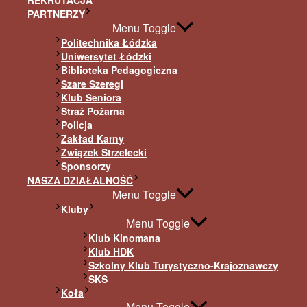
REKRUTACJA
PARTNERZY
Menu Toggle
Politechnika Łódzka
Uniwersytet Łódzki
Biblioteka Pedagogiczna
Szare Szeregi
Klub Seniora
Straż Pożarna
Policja
Zakład Karny
Związek Strzelecki
Sponsorzy
NASZA DZIAŁALNOŚĆ
Menu Toggle
Kluby
Menu Toggle
Klub Kinomana
Klub HDK
Szkolny Klub Turystyczno-Krajoznawczy
SKS
Koła
Menu Toggle