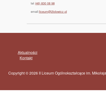
tel
(46) 830 08 98
email:
liceum@2lolowicz.pl
Aktualności
Kontakt
Copyright © 2026 II Liceum Ogólnokształcące im. Mikoła