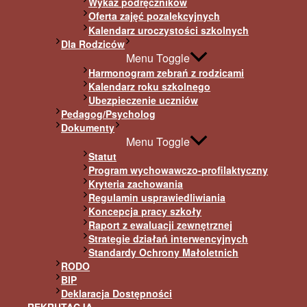
Wykaz podręczników
Oferta zajęć pozalekcyjnych
Kalendarz uroczystości szkolnych
Dla Rodziców
Menu Toggle
Harmonogram zebrań z rodzicami
Kalendarz roku szkolnego
Ubezpieczenie uczniów
Pedagog/Psycholog
Dokumenty
Menu Toggle
Statut
Program wychowawczo-profilaktyczny
Kryteria zachowania
Regulamin usprawiedliwiania
Koncepcja pracy szkoły
Raport z ewaluacji zewnętrznej
Strategie działań interwencyjnych
Standardy Ochrony Małoletnich
RODO
BIP
Deklaracja Dostępności