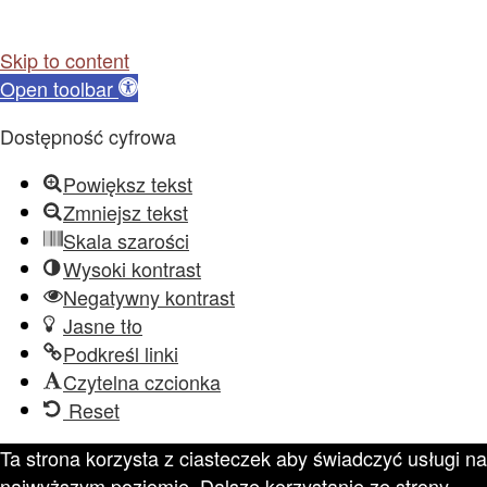
Skip to content
Open toolbar
Dostępność cyfrowa
Powiększ tekst
Zmniejsz tekst
Skala szarości
Wysoki kontrast
Negatywny kontrast
Jasne tło
Podkreśl linki
Czytelna czcionka
Reset
Ta strona korzysta z ciasteczek aby świadczyć usługi na
najwyższym poziomie. Dalsze korzystanie ze strony