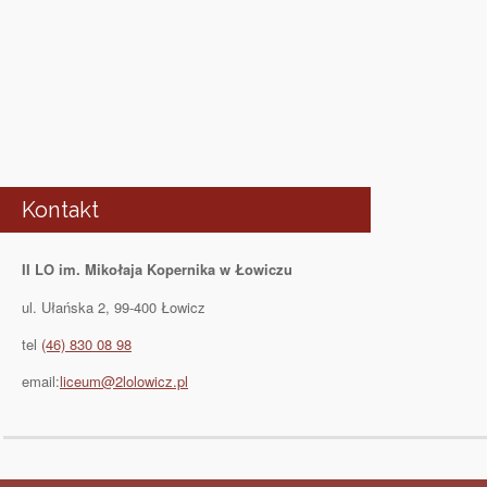
Kontakt
II LO im. Mikołaja Kopernika w Łowiczu
ul. Ułańska 2, 99-400 Łowicz
tel
(46) 830 08 98
email:
liceum@2lolowicz.pl