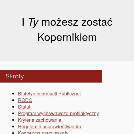
I
Ty
możesz zostać
Kopernikiem
Skróty
Biuletyn Informacji Publicznej
RODO
Statut
Program wychowawczo-profilaktyczny
Kryteria zachowania
Regulamin usprawiedliwiania
Koncepcja pracy szkoły