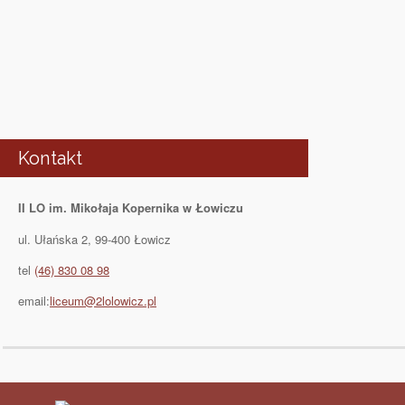
Kontakt
II LO im. Mikołaja Kopernika w Łowiczu
ul. Ułańska 2, 99-400 Łowicz
tel
(46) 830 08 98
email:
liceum@2lolowicz.pl