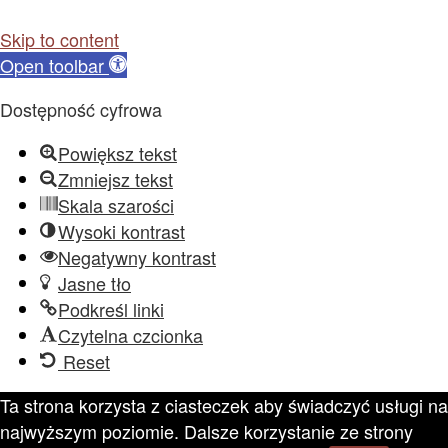
Skip to content
Open toolbar
Dostępność cyfrowa
Powiększ tekst
Zmniejsz tekst
Skala szarości
Wysoki kontrast
Negatywny kontrast
Jasne tło
Podkreśl linki
Czytelna czcionka
Reset
Ta strona korzysta z ciasteczek aby świadczyć usługi na
najwyższym poziomie. Dalsze korzystanie ze strony