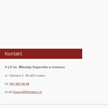
Kontakt
II LO im. Mikołaja Kopernika w Łowiczu
ul. Ułańska 2, 99-400 Łowicz
tel
(46) 830 08 98
email:
liceum@2lolowicz.pl