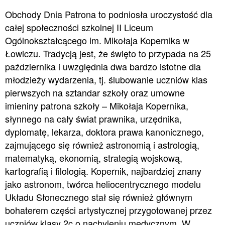
Obchody Dnia Patrona to podniosła uroczystość dla
całej społeczności szkolnej II Liceum
Ogólnokształcącego im. Mikołaja Kopernika w
Łowiczu. Tradycją jest, że święto to przypada na 25
października i uwzględnia dwa bardzo istotne dla
młodzieży wydarzenia, tj. ślubowanie uczniów klas
pierwszych na sztandar szkoły oraz umowne
imieniny patrona szkoły – Mikołaja Kopernika,
słynnego na cały świat prawnika, urzędnika,
dyplomatę, lekarza, doktora prawa kanonicznego,
zajmującego się również astronomią i astrologią,
matematyką, ekonomią, strategią wojskową,
kartografią i filologią. Kopernik, najbardziej znany
jako astronom, twórca heliocentrycznego modelu
Układu Słonecznego stał się również głównym
bohaterem części artystycznej przygotowanej przez
uczniów klasy 2c o nachyleniu medycznym. W