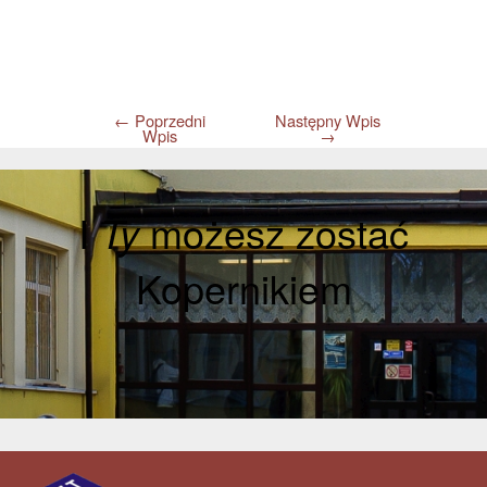
←
Poprzedni
Następny Wpis
Wpis
→
I
Ty
możesz zostać
Kopernikiem