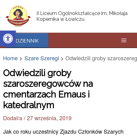
Skip
Post
Mai
to
navigation
II Liceum Ogólnokształcące im. Mikołaja
content
Kopernika w Łowiczu
Men
Open toolbar
DZIENNIK
Home
Szare Szeregi
Odwiedzili groby szaroszer
Odwiedzili groby
szaroszeregowców na
cmentarzach Emaus i
katedralnym
Dodał/a
/
27 września, 2019
Jak co roku uczestnicy Zjazdu Członków Szarych