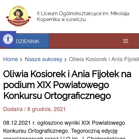
Skip
Post
Mai
to
navigation
II Liceum Ogólnokształcące im. Mikołaja
content
Kopernika w Łowiczu
Men
Open toolbar
DZIENNIK
Home
Nasze sukcesy
Oliwia Kosiorek i Ania Fij
Oliwia Kosiorek i Ania Fijołek na
podium XIX Powiatowego
Konkursu Ortograficznego
Dodał/a
/
8 grudnia, 2021
08.12.2021 r. ogłoszono wyniki XIX Powiatowego
Konkursu Ortograficznego. Tegoroczną edycję
organizowanych przez I LO im. J. Chełmońskiego