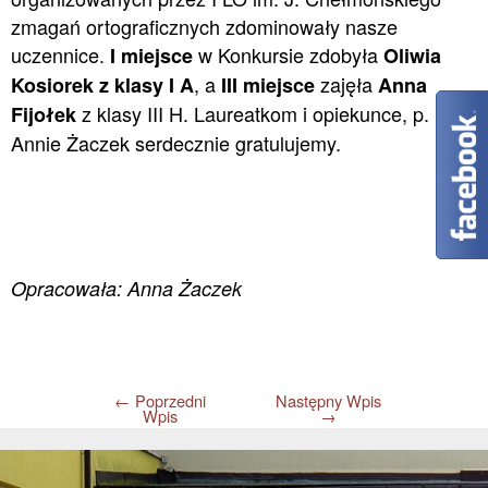
zmagań ortograficznych zdominowały nasze
uczennice.
w Konkursie zdobyła
I miejsce
Oliwia
, a
zajęła
Kosiorek z klasy I A
III miejsce
Anna
z klasy III H. Laureatkom i opiekunce, p.
Fijołek
Annie Żaczek serdecznie gratulujemy.
Opracowała: Anna Żaczek
←
Poprzedni
Następny Wpis
Wpis
→