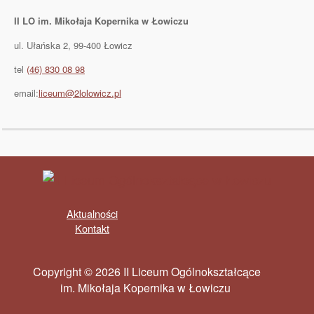
II LO im. Mikołaja Kopernika w Łowiczu
ul. Ułańska 2, 99-400 Łowicz
tel
(46) 830 08 98
email:
liceum@2lolowicz.pl
Aktualności
Kontakt
Copyright © 2026 II Liceum Ogólnokształcące
im. Mikołaja Kopernika w Łowiczu