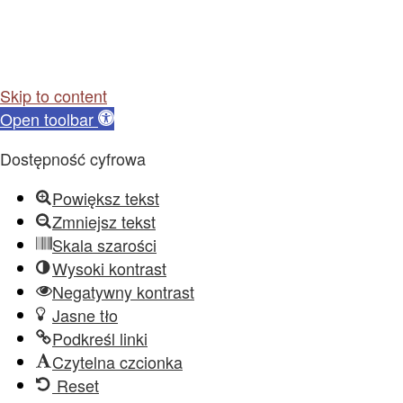
Skip to content
Open toolbar
Dostępność cyfrowa
Powiększ tekst
Zmniejsz tekst
Skala szarości
Wysoki kontrast
Negatywny kontrast
Jasne tło
Podkreśl linki
Czytelna czcionka
Reset