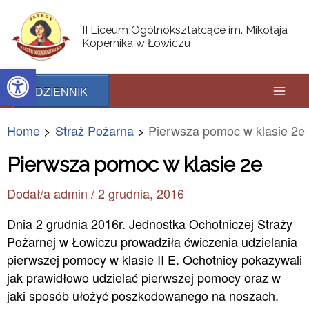
Skip
Post
Mai
to
navigation
II Liceum Ogólnokształcące im. Mikołaja
content
Kopernika w Łowiczu
Men
Open toolbar
DZIENNIK
Home
Straż Pożarna
Pierwsza pomoc w klasie 2e
Pierwsza pomoc w klasie 2e
Dodał/a
admin
/
2 grudnia, 2016
Dnia 2 grudnia 2016r. Jednostka Ochotniczej Straży
Pożarnej w Łowiczu prowadziła ćwiczenia udzielania
pierwszej pomocy w klasie II E. Ochotnicy pokazywali
jak prawidłowo udzielać pierwszej pomocy oraz w
jaki sposób ułożyć poszkodowanego na noszach.