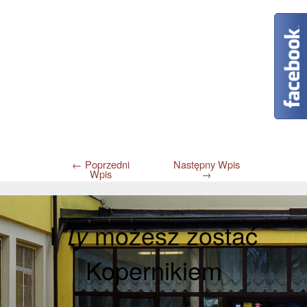
←
Poprzedni
Następny Wpis
Wpis
→
I
Ty
możesz zostać
Kopernikiem