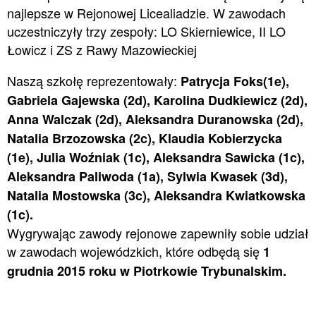
najlepsze w Rejonowej Licealiadzie. W zawodach
uczestniczyły trzy zespoły: LO Skierniewice, II LO
Łowicz i ZS z Rawy Mazowieckiej
Naszą szkołę reprezentowały:
Patrycja Foks(1e),
Gabriela Gajewska (2d), Karolina Dudkiewicz (2d),
Anna Walczak (2d), Aleksandra Duranowska (2d),
Natalia Brzozowska (2c), Klaudia Kobierzycka
(1e), Julia Woźniak (1c), Aleksandra Sawicka (1c),
Aleksandra Paliwoda (1a), Sylwia Kwasek (3d),
Natalia Mostowska (3c), Aleksandra Kwiatkowska
(1c).
Wygrywając zawody rejonowe zapewniły sobie udział
w zawodach wojewódzkich, które odbędą się
1
grudnia 2015 roku w Piotrkowie Trybunalskim.