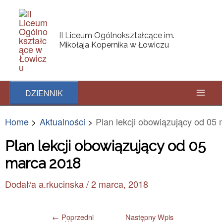
Skip
Post
Mai
to
navigation
content
Men
II Liceum Ogólnokształcące im.
Mikołaja Kopernika w Łowiczu
DZIENNIK
Home
Aktualności
Plan lekcji obowiązujący od 05
Plan lekcji obowiązujący od 05
marca 2018
Dodał/a
a.rkucinska
/
2 marca, 2018
←
Poprzedni
Następny Wpis