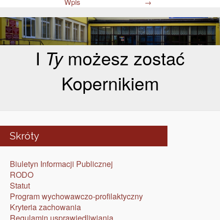
Wpis
→
I
Ty
możesz zostać
Kopernikiem
Skróty
Biuletyn Informacji Publicznej
RODO
Statut
Program wychowawczo-profilaktyczny
Kryteria zachowania
Regulamin usprawiedliwiania