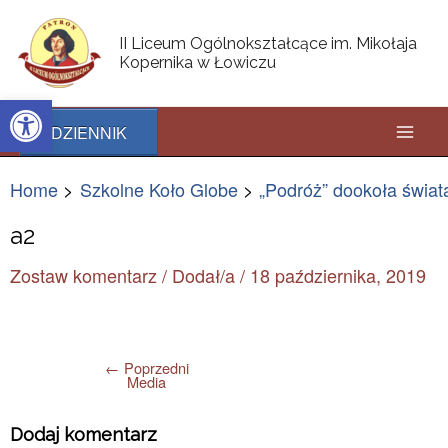
Skip
Post
Mai
to
navigation
II Liceum Ogólnokształcące im. Mikołaja
content
Kopernika w Łowiczu
Men
Open toolbar
DZIENNIK
Home
Szkolne Koło Globe
„Podróż” dookoła świat
a2
Zostaw komentarz
/ Dodał/a
/
18 października, 2019
←
Poprzedni
Media
Dodaj komentarz