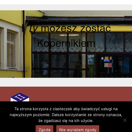
I
Ty
możesz zostać
Kopernikiem
Aktualności
Kontakt
Ta strona korzysta z ciasteczek aby świadczyć usługi na
najwyższym poziomie. Dalsze korzystanie ze strony oznacza,
Copyright © 2026 II Liceum Ogólnokształcące im.
że zgadzasz się na ich użycie.
Mikołaja Kopernika w Łowiczu
Zgoda
Nie wyrażam zgody