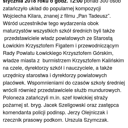
ponad 300 osób
stycznia 2018 roku o godz. 12:00
zatańczyło układ do popularnej kompozycji
Wojciecha Kilara, znanej z filmu „Pan Tadeusz”.
Wśród uczestników tego wydarzenia obok
maturzystów wszystkich szkół średnich byli także
przedstawiciele władz powiatowych ze Starostą
Łowickim Krzysztofem Figatem i przewodniczącym
Rady Powiatu Łowickiego Krzysztofem Górskim,
władze miasta z burmistrzem Krzysztofem Kalińskim
na czele, dyrektorzy szkół i nauczyciele, a także
urzędnicy starostwa i dyrektorzy powiatowych
placówek. Wspomnieniami do czasów szkoły średniej
wrócili również przedstawiciele służb mundurowych.
Poloneza zatańczyli m.in. szef łowickiej straży
pożarnej st. bryg. Jacek Szeligowski oraz zastępca
komendanta policji podinsp. Jerzy Olejniczak i
rzecznik prasowy podkom. Urszula Szymczak.