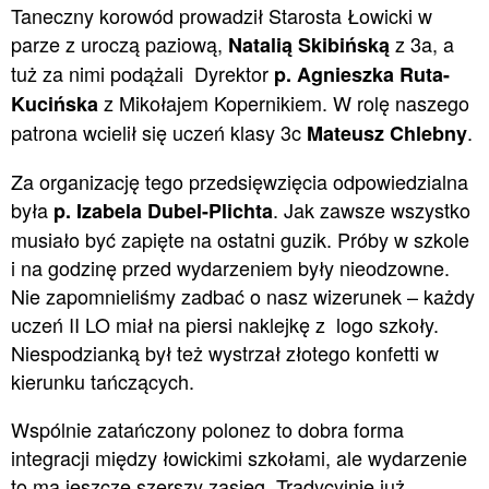
Taneczny korowód prowadził Starosta Łowicki w
parze z uroczą paziową,
z 3a, a
Natalią Skibińską
tuż za nimi podążali Dyrektor
p. Agnieszka Ruta-
z Mikołajem Kopernikiem. W rolę naszego
Kucińska
patrona wcielił się uczeń klasy 3c
.
Mateusz Chlebny
Za organizację tego przedsięwzięcia odpowiedzialna
była
. Jak zawsze wszystko
p. Izabela Dubel-Plichta
musiało być zapięte na ostatni guzik. Próby w szkole
i na godzinę przed wydarzeniem były nieodzowne.
Nie zapomnieliśmy zadbać o nasz wizerunek – każdy
uczeń II LO miał na piersi naklejkę z logo szkoły.
Niespodzianką był też wystrzał złotego konfetti w
kierunku tańczących.
Wspólnie zatańczony polonez to dobra forma
integracji między łowickimi szkołami, ale wydarzenie
to ma jeszcze szerszy zasięg. Tradycyjnie już