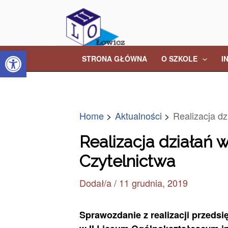
Skip
Post
to
navigation
content
Open toolbar
STRONA GŁÓWNA
O SZKOLE
I
Home
Aktualności
Realizacja d
Realizacja działa
Czytelnictwa
Dodał/a
/
11 grudnia, 2019
Sprawozdanie z realizacji przed