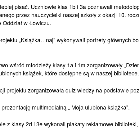
e lepiej pisać. Uczniowie klas 1b i 3a poznawali metodol
ego przez nauczycielki naszej szkoły z okazji 10. rocz
 Oddział w Łowiczu.
 projektu „Książka…naj” wykonywali portrety głównych b
two wśród młodzieży klasy 1a i 1m zorganizowały „Dzie
ubionych książek, które dostępne są w naszej bibliotece.
acji projektu zorganizowała quiz wiedzy na podstawie po
 prezentację multimedialną „ Moja ulubiona książka”.
ie z klasy 2d i 3e wykonali plakaty reklamowe bibliotek