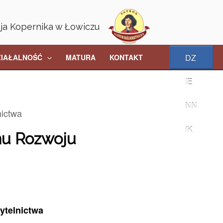
aja Kopernika w Łowiczu
DZ
ZIAŁALNOŚĆ
MATURA
KONTAKT
IE
NN
ictwa
IK
mu Rozwoju
ytelnictwa