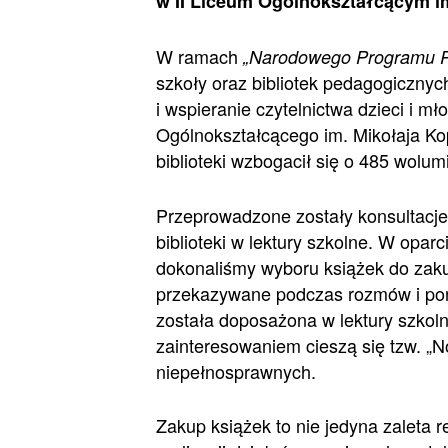
w II Liceum Ogólnokształcącym i
W ramach
„Narodowego Programu Ro
szkoły oraz bibliotek pedagogicznyc
i wspieranie czytelnictwa dzieci i m
Ogólnokształcącego im. Mikołaja Ko
biblioteki wzbogacił się o 485 wolu
Przeprowadzone zostały konsultacje
biblioteki w lektury szkolne. W opar
dokonaliśmy wyboru książek do zak
przekazywane podczas rozmów i pora
została doposażona w lektury szkoln
zainteresowaniem cieszą się tzw. „
niepełnosprawnych.
Zakup książek to nie jedyna zaleta r