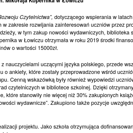
m. Mikołaja Kopernika w Łowiczu
dotyczącego wspierania w latac
zwoju Czytelnictwa”,
h w zakresie rozwijania zainteresowań uczniów przez p
łodzieży, w tym zakup nowości wydawniczych, biblioteka 
pernika w Łowiczu otrzymała w roku 2019 środki finans
minów o wartości 15000zł.
 z nauczycielami uczącymi języka polskiego, przede w
ciu o ankiety, które zostały przeprowadzone wśród ucznió
upu. Cenną wskazówką były również wypowiedzi uczniów
d czytelniczych w bibliotece szkolnej. Dzięki otrzyma
e, które stanowiły nie więcej niż 30% zakupionych ksią
Nowości wydawnicze”. Zakupiono także pozycje uwzględn
ealizacji projektu. Jako szkoła otrzymująca dofinansowa