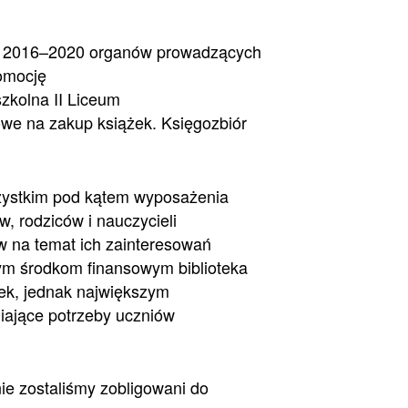
h 2016–2020 organów prowadzących
romocję
szkolna II Liceum
owe na zakup książek. Księgozbiór
szystkim pod kątem wyposażenia
w, rodziców i nauczycieli
 na temat ich zainteresowań
nym środkom finansowym biblioteka
żek, jednak największym
iające potrzeby uczniów
nie zostaliśmy zobligowani do