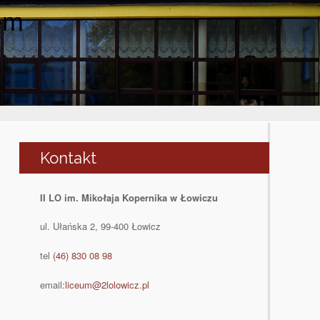
em
Kontakt
II LO im. Mikołaja Kopernika w Łowiczu
ul. Ułańska 2, 99-400 Łowicz
tel
(46) 830 08 98
email:
liceum@2lolowicz.pl