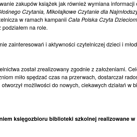
wanie zakupów książek jak również wymiana informacji
łośnego Czytania, Mikołajkowe Czytanie dla Najmłodsz
telnicza w ramach kampanii
Cała Polska Czyta Dzieciom
z podziałem na role.
ie zainteresowań i aktywności czytelniczej dzieci i mło
ictwa został zrealizowany zgodnie z założeniami. Cele 
zniom miło spędzać czas na przerwach, dostarczał rado
otworzył możliwości do nowych, ciekawych działań w bib
aniem księgozbioru biblioteki szkolnej realizowan