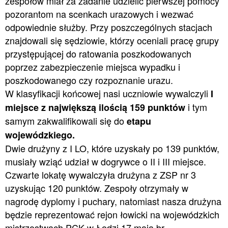
zespołów miał za zadanie udzielić pierwszej pomocy
pozorantom na scenkach urazowych i wezwać
odpowiednie służby. Przy poszczególnych stacjach
znajdowali się sędziowie, którzy oceniali pracę grupy
przystępującej do ratowania poszkodowanych
poprzez zabezpieczenie miejsca wypadku i
poszkodowanego czy rozpoznanie urazu.
W klasyfikacji końcowej nasi uczniowie wywalczyli
I
i tym
miejsce z największą ilością 159 punktów
samym zakwalifikowali się do
etapu
wojewódzkiego.
Dwie drużyny z I LO, które uzyskały po 139 punktów,
musiały wziąć udział w dogrywce o II i III miejsce.
Czwarte lokatę wywalczyła drużyna z ZSP nr 3
uzyskując 120 punktów. Zespoły otrzymały w
nagrodę dyplomy i puchary, natomiast nasza drużyna
będzie reprezentować rejon łowicki na wojewódzkich
mistrzostwach PCK w Łodzi 17 maja br.