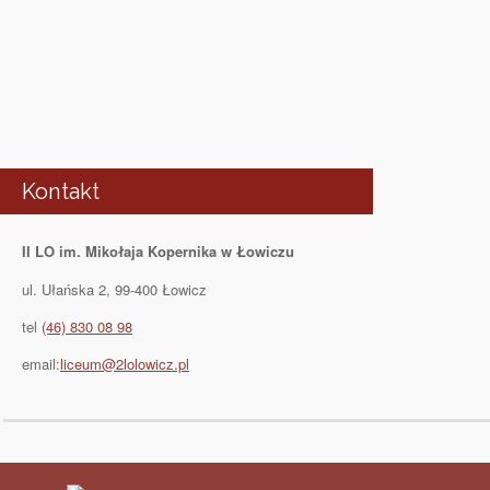
Kontakt
II LO im. Mikołaja Kopernika w Łowiczu
ul. Ułańska 2, 99-400 Łowicz
tel
(46) 830 08 98
email:
liceum@2lolowicz.pl