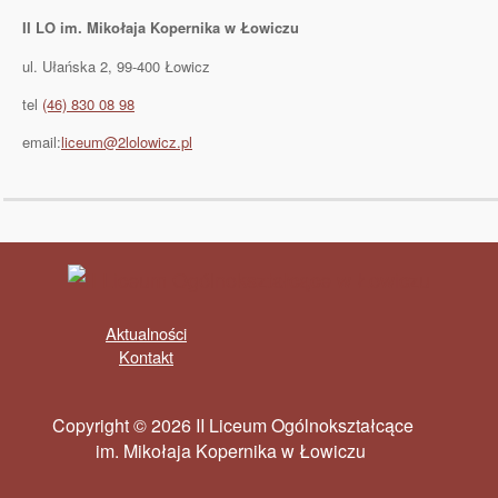
II LO im. Mikołaja Kopernika w Łowiczu
ul. Ułańska 2, 99-400 Łowicz
tel
(46) 830 08 98
email:
liceum@2lolowicz.pl
Aktualności
Kontakt
Copyright © 2026 II Liceum Ogólnokształcące
im. Mikołaja Kopernika w Łowiczu