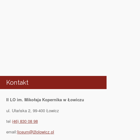
Kontakt
II LO im. Mikołaja Kopernika w Łowiczu
ul. Ułańska 2, 99-400 Łowicz
tel
(46) 830 08 98
email:
liceum@2lolowicz.pl