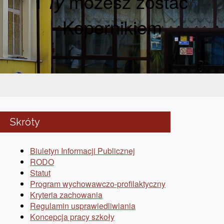
I
Ty
możesz zostać
Kopernikiem
Skróty
Biuletyn Informacji Publicznej
RODO
Statut
Program wychowawczo-profilaktyczny
Kryteria zachowania
Regulamin usprawiedliwiania
Koncepcja pracy szkoły