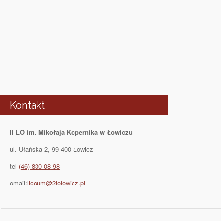
Kontakt
II LO im. Mikołaja Kopernika w Łowiczu
ul. Ułańska 2, 99-400 Łowicz
tel
(46) 830 08 98
email:
liceum@2lolowicz.pl