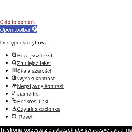
Skip to content
Open toolbar
Dostępność cyfrowa
Powiększ tekst
Zmniejsz tekst
Skala szarości
Wysoki kontrast
Negatywny kontrast
Jasne tło
Podkreśl linki
Czytelna czcionka
Reset
Ta strona korzysta z ciasteczek aby świadczyć usługi na