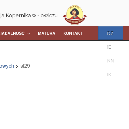
aja Kopernika w Łowiczu
DZ
ZIAŁALNOŚĆ
MATURA
KONTAKT
IE
NN
rowych
sl29
IK