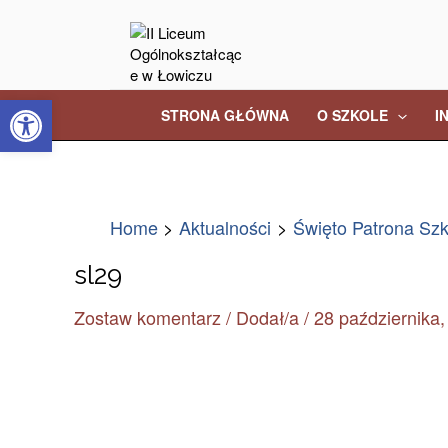
Skip
Post
to
navigation
content
Open toolbar
STRONA GŁÓWNA
O SZKOLE
I
Home
Aktualności
Święto Patrona Szk
sl29
Zostaw komentarz
/ Dodał/a
/
28 października