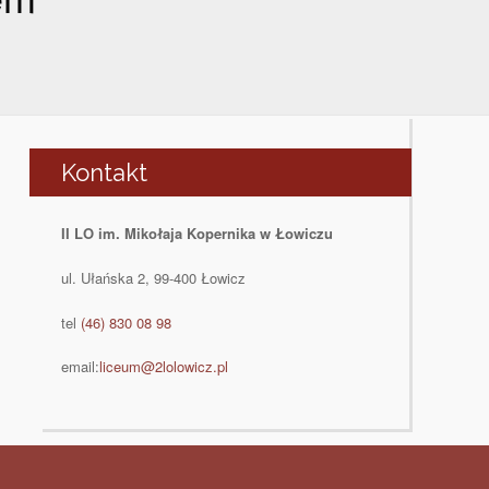
Kontakt
II LO im. Mikołaja Kopernika w Łowiczu
ul. Ułańska 2, 99-400 Łowicz
tel
(46) 830 08 98
email:
liceum@2lolowicz.pl