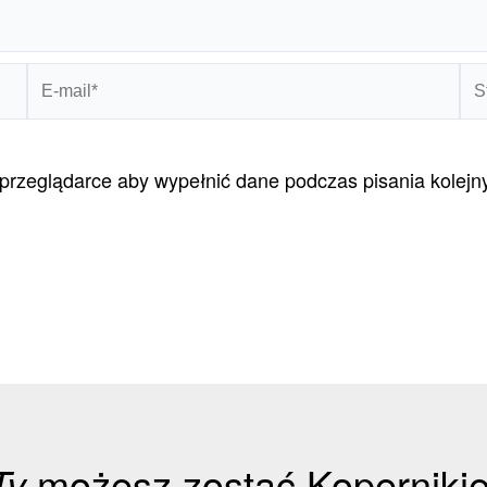
E-
St
mail*
int
w przeglądarce aby wypełnić dane podczas pisania kolej
Ty
możesz zostać Koperniki