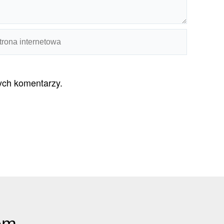
rona
ernetowa
nych komentarzy.
em