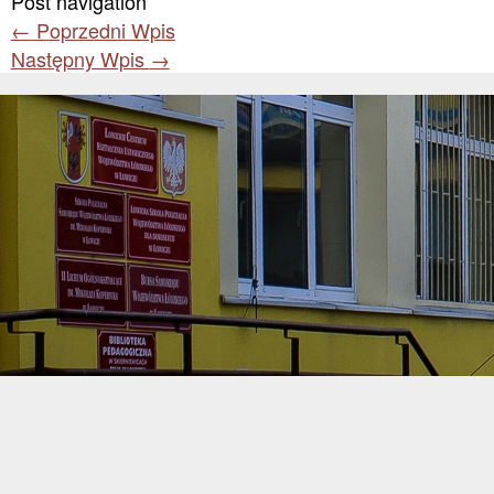
Post navigation
←
Poprzedni Wpis
Następny Wpis
→