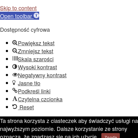
Skip to content
Open toolbar
Dostępność cyfrowa
Powiększ tekst
Zmniejsz tekst
Skala szarości
Wysoki kontrast
Negatywny kontrast
Jasne tło
Podkreśl linki
Czytelna czcionka
Reset
Ta strona korzysta z ciasteczek aby świadczyć usługi na
najwyższym poziomie. Dalsze korzystanie ze strony
oznacza, że zgadzasz się na ich użycie.
Zgoda