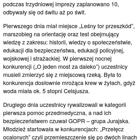
podczas trzydniowej imprezy zaplanowano 10,
odbywały się od świtu aż po świt.
Pierwszego dnia miał miejsce „Leśny tor przeszkód”,
marszobieg na orientację oraz test obejmujący
wiedzę z zakresu: historii, wiedzy o społeczeństwie,
edukacji dla bezpieczeństwa, edukacji policyjnej,
wojskowej i strażackiej. W pierwszej nocnej
konkurencji („O jeden most za daleko”) uczestnicy
musieli zmierzyć się z miejscową rzeką. Była to
konkurencja dosłownie mrożąca krew w żyłach, gdyż
woda miała ok. 5 stopni Celsjusza.
Drugiego dnia uczestnicy rywalizowali w kategorii
pierwsza pomoc przedmedyczna, a nad ich
bezpieczeństwem czuwał GOPR – grupa Jurajska.
Młodzież startowała w konkurencjach: „Przełęcz
ocalonych” czyli przemieszczenie się po dwóch linach