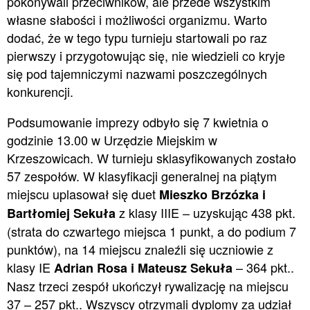
pokonywali przeciwników, ale przede wszystkim
własne słabości i możliwości organizmu. Warto
dodać, że w tego typu turnieju startowali po raz
pierwszy i przygotowując się, nie wiedzieli co kryje
się pod tajemniczymi nazwami poszczególnych
konkurencji.
Podsumowanie imprezy odbyło się 7 kwietnia o
godzinie 13.00 w Urzędzie Miejskim w
Krzeszowicach. W turnieju sklasyfikowanych zostało
57 zespołów. W klasyfikacji generalnej na piątym
miejscu uplasował się duet
Mieszko Brzózka i
z klasy IIIE – uzyskując 438 pkt.
Bartłomiej Sekuła
(strata do czwartego miejsca 1 punkt, a do podium 7
punktów), na 14 miejscu znaleźli się uczniowie z
klasy IE
– 364 pkt..
Adrian Rosa i Mateusz Sekuła
Nasz trzeci zespół ukończył rywalizację na miejscu
37 – 257 pkt.. Wszyscy otrzymali dyplomy za udział